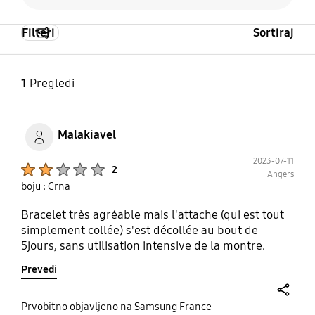
Filteri
Sortiraj
1
Pregledi
Malakiavel
2023-07-11
Product Ratings :
2
Angers
boju : Crna
Bracelet très agréable mais l'attache (qui est tout
simplement collée) s'est décollée au bout de
5jours, sans utilisation intensive de la montre.
Prevedi
share
Prvobitno objavljeno na Samsung France