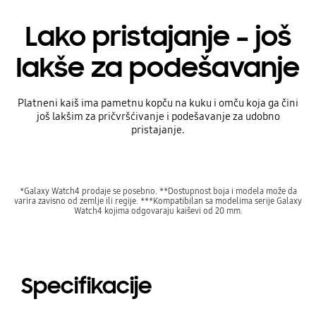
Lako pristajanje – još
lakše za podešavanje
Platneni kaiš ima pametnu kopču na kuku i omču koja ga čini
još lakšim za pričvršćivanje i podešavanje za udobno
pristajanje.
*Galaxy Watch4 prodaje se posebno. **Dostupnost boja i modela može da
varira zavisno od zemlje ili regije. ***Kompatibilan sa modelima serije Galaxy
Watch4 kojima odgovaraju kaiševi od 20 mm.
Specifikacije