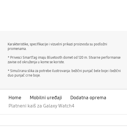
bazaarvoice Certification Label
Karakteristike, specifikacije i vizuelni prikazi proizvoda su podložni
promenama.
* Privesci SmartTag imaju Bluetooth domet od 120 m. Stvarne performanse
zavise od okruženja u kome se koriste.
* Simulirana slika za potrebe ilustrovanja: bežični punjač bele boje i bežični
duo punjač crne boje.
Home
Mobilni uređaji
Dodatna oprema
Platneni kaiš za Galaxy Watch4
Otvori
Footer Navigation