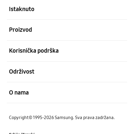
Istaknuto
Otvori
Proizvod
Otvori
Korisnička podrška
Otvori
Održivost
Otvori
O nama
Copyright© 1995-2026 Samsung. Sva prava zadržana.