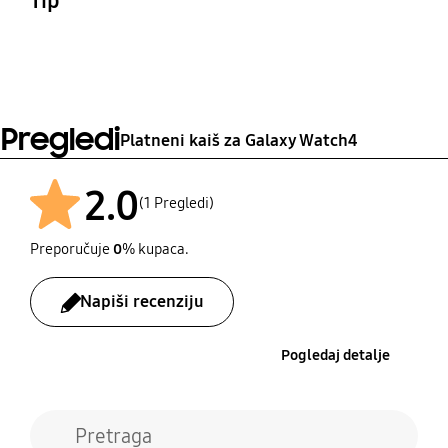
Tip
Kaiš za sat
Materijal
Najlon, Spandeks
Pregledi
Platneni kaiš za Galaxy Watch4
2.0
(1 Pregledi)
Preporučuje
0
% kupaca.
Napiši recenziju
Pogledaj detalje