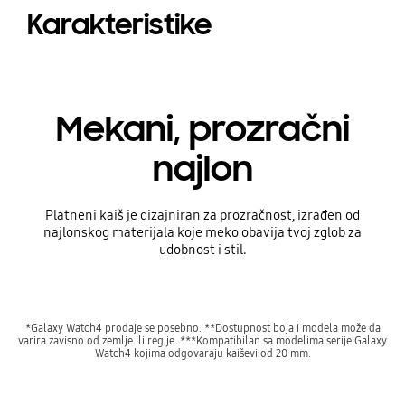
Karakteristike
Mekani, prozračni
najlon
Platneni kaiš je dizajniran za prozračnost, izrađen od
najlonskog materijala koje meko obavija tvoj zglob za
udobnost i stil.
*Galaxy Watch4 prodaje se posebno. **Dostupnost boja i modela može da
varira zavisno od zemlje ili regije. ***Kompatibilan sa modelima serije Galaxy
Watch4 kojima odgovaraju kaiševi od 20 mm.