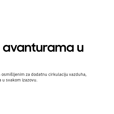
m avanturama u
a osmišljenim za dodatnu cirkulaciju vazduha,
a u svakom izazovu.