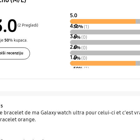
ch6 (M/L)
5.0
3.0
(2 Pregledi)
4.0
50%
(1)
3.0
0%
(0)
uje
50
% kupaca.
2.0
0%
(0)
iši recenziju
1.0
0%
(0)
50%
(1)
Product Ratings :
5
le bracelet de ma Galaxy watch ultra pour celui-ci et c'est 
racelet orange.