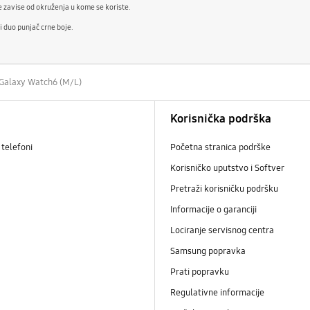
 zavise od okruženja u kome se koriste.
ni duo punjač crne boje.
 Galaxy Watch6 (M/L)
Korisnička podrška
telefoni
Početna stranica podrške
Korisničko uputstvo i Softver
Pretraži korisničku podršku
Informacije o garanciji
Lociranje servisnog centra
Samsung popravka
Prati popravku
Regulativne informacije