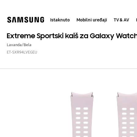
Skip
to
content
Istaknuto
Mobilni uređaji
TV & AV
Extreme Sportski kaiš za Galaxy Watch
Lavanda/Bela
ET-SXR94LVEGEU