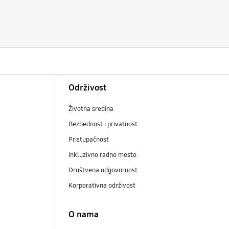
Održivost
Životna sredina
Bezbednost i privatnost
Pristupačnost
Inkluzivno radno mesto
Društvena odgovornost
Korporativna održivost
O nama