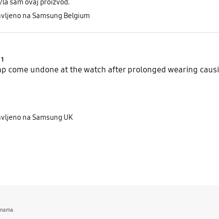
/la sam ovaj proizvod.
avljeno na Samsung Belgium
Product Ratings :
1
rap come undone at the watch after prolonged wearing causin
avljeno na Samsung UK
menama.