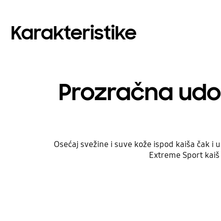
Karakteristike
Prozračna udo
Osećaj svežine i suve kože ispod kaiša čak i
Extreme Sport kaiš