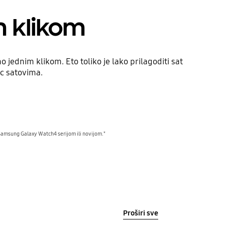
m klikom
 jednim klikom. Eto toliko je lako prilagoditi sat
c satovima.
 Samsung Galaxy Watch4 serijom ili novijom."
Proširi sve