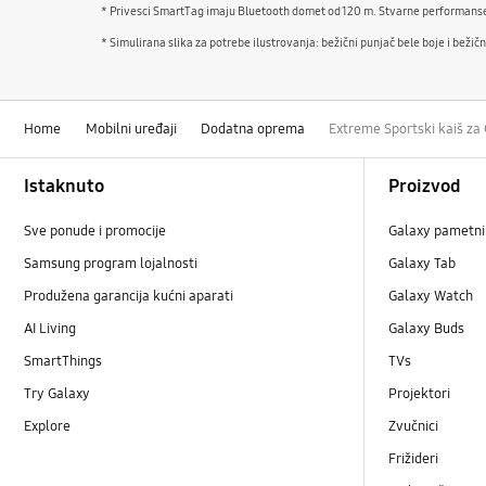
* Privesci SmartTag imaju Bluetooth domet od 120 m. Stvarne performanse
* Simulirana slika za potrebe ilustrovanja: bežični punjač bele boje i bežič
Home
Mobilni uređaji
Dodatna oprema
Extreme Sportski kaiš za
Footer Navigation
Istaknuto
Proizvod
Sve ponude i promocije
Galaxy pametni 
Samsung program lojalnosti
Galaxy Tab
Produžena garancija kućni aparati
Galaxy Watch
AI Living
Galaxy Buds
SmartThings
TVs
Try Galaxy
Projektori
Explore
Zvučnici
Frižideri