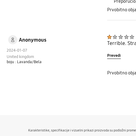
Preporučio
Prvobitno obj
Anonymous
Terrible. St
2024-01-07
Prevedi
United kingdom
boju : Lavanda/Bela
Prvobitno obj
bazaarvoice Certification Label
Karakteristike, specifikacije i vizuelni prikazi proizvoda su podložni pro