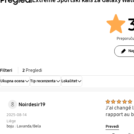
Extreme Sportski kaiš za Galaxy Wat
Preporuč
Nap
Filteri
2
Pregledi
Ukupna ocena
Tip recenzenta
Lokalitet
Noirdesir19
J'ai changé 
rapport au b
2025-08-14
Liège
boju : Lavanda/Bela
Prevedi