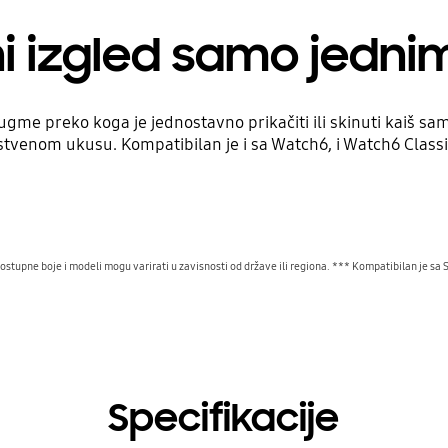
 izgled samo jedni
gme preko koga je jednostavno prikačiti ili skinuti kaiš samo
stvenom ukusu. Kompatibilan je i sa Watch6, i Watch6 Classi
stupne boje i modeli mogu varirati u zavisnosti od države ili regiona. *** Kompatibilan je sa
Specifikacije