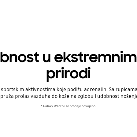
bnost u ekstremni
prirodi
 u sportskim aktivnostima koje podižu adrenalin. Sa rupicam
 pruža prolaz vazduha do kože na zglobu i udobnost nošenj
* Galaxy Watch6 se prodaje odvojeno.