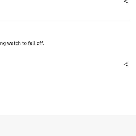
share
g watch to fall off.
share