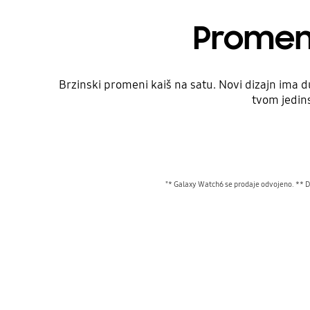
Promeni
Brzinski promeni kaiš na satu. Novi dizajn ima du
tvom jedin
"* Galaxy Watch6 se prodaje odvojeno. ** Do