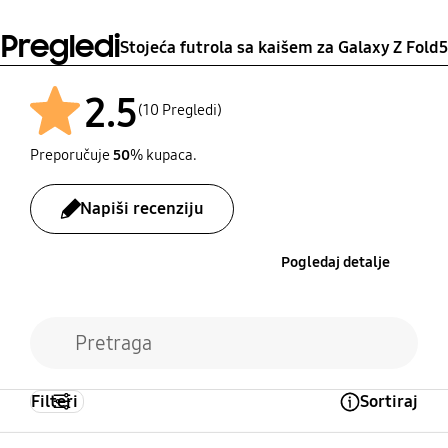
Pregledi
Stojeća futrola sa kaišem za Galaxy Z Fold5
2.5
(10 Pregledi)
Preporučuje
50
% kupaca.
Napiši recenziju
Pogledaj detalje
Filteri
Sortiraj
Open Tooltip Layer