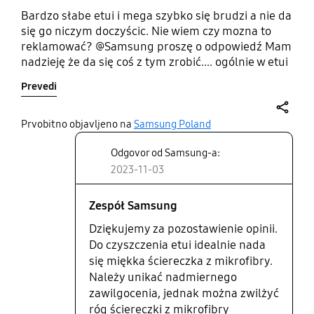
Bardzo słabe etui i mega szybko się brudzi a nie da
się go niczym doczyścic. Nie wiem czy mozna to
reklamować? @Samsung proszę o odpowiedź Mam
nadzieję że da się coś z tym zrobić.... ogólnie w etui
do fold 4 było fajniejsze bo miało rysik i można
Prevedi
było wymieniać te panele tu trzeba zakupić 2 etui
żeby mieć i rysik i podstawkę a pasek zjezdza
share
Prvobitno objavljeno na
Samsung Poland
Odgovor od Samsung-a:
2023-11-03
Zespół Samsung
Dziękujemy za pozostawienie opinii.
Do czyszczenia etui idealnie nada
się miękka ściereczka z mikrofibry.
Należy unikać nadmiernego
zawilgocenia, jednak można zwilżyć
róg ściereczki z mikrofibry