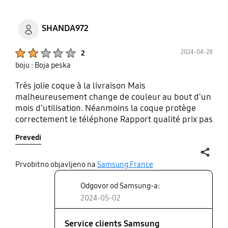
SHANDA972
Product Ratings :
2024-04-28
2
boju : Boja peska
Très jolie coque à la livraison Mais
malheureusement change de couleur au bout d'un
mois d'utilisation. Néanmoins la coque protège
correctement le téléphone Rapport qualité prix pas
correcte. Privilégier la seconde coloris je pense
Prevedi
share
Prvobitno objavljeno na
Samsung France
Odgovor od Samsung-a:
2024-05-02
Service clients Samsung