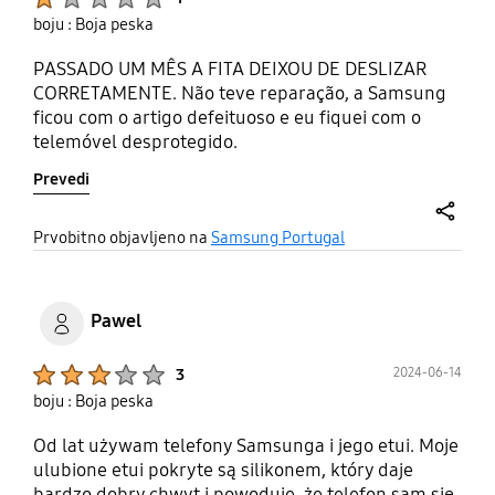
boju : Boja peska
PASSADO UM MÊS A FITA DEIXOU DE DESLIZAR
CORRETAMENTE. Não teve reparação, a Samsung
ficou com o artigo defeituoso e eu fiquei com o
telemóvel desprotegido.
Prevedi
share
Prvobitno objavljeno na
Samsung Portugal
Pawel
Product Ratings :
2024-06-14
3
boju : Boja peska
Od lat używam telefony Samsunga i jego etui. Moje
ulubione etui pokryte są silikonem, który daje
bardzo dobry chwyt i powoduje, że telefon sam się