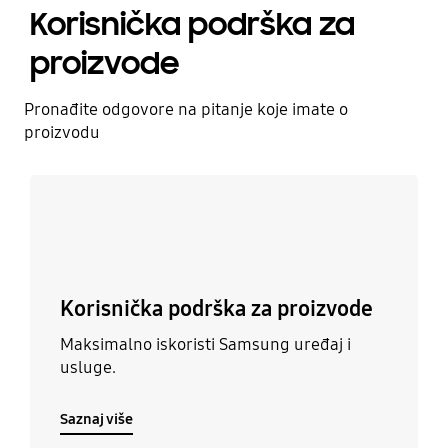
Korisnička podrška za
proizvode
Pronađite odgovore na pitanje koje imate o
proizvodu
Saznaj više
Korisnička podrška za proizvode
Maksimalno iskoristi Samsung uređaj i
usluge.
Saznaj više