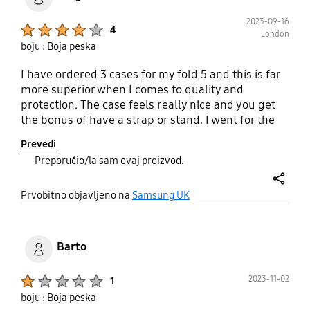
well, but the case is a bit thick to try and level out
the camera bump- I think it would've been better
2023-09-16
Product Ratings :
4
to make parts thinner that could be thinner.
London
boju : Boja peska
I have ordered 3 cases for my fold 5 and this is far
more superior when I comes to quality and
protection. The case feels really nice and you get
the bonus of have a strap or stand. I went for the
graphite case and the colour is really nice with the
Prevedi
black fold. The only reason I have not given this 5*
Preporučio/la sam ovaj proizvod.
is that there is no front screen protector for the
price.
share
Prvobitno objavljeno na
Samsung UK
Barto
Product Ratings :
2023-11-02
1
boju : Boja peska