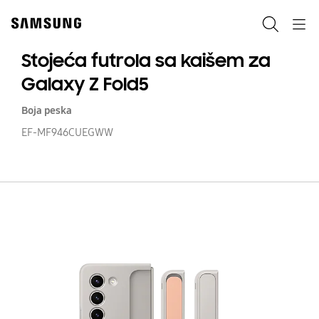
Skip
to
Pretraga
Navigation
content
Stojeća futrola sa kaišem za
Galaxy Z Fold5
Boja peska
EF-MF946CUEGWW
St
fu
s
ka
z