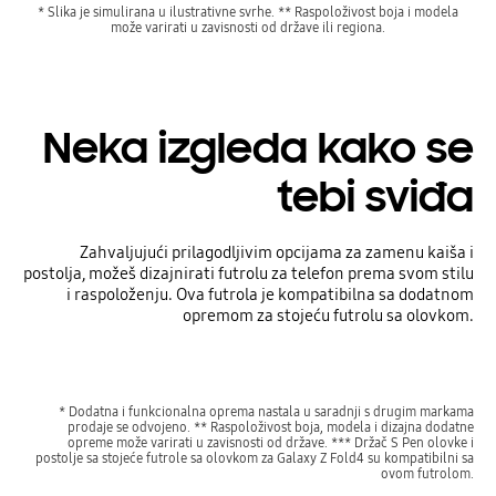
* Slika je simulirana u ilustrativne svrhe. ** Raspoloživost boja i modela
može varirati u zavisnosti od države ili regiona.
Neka izgleda kako se
tebi sviđa
Zahvaljujući prilagodljivim opcijama za zamenu kaiša i
postolja, možeš dizajnirati futrolu za telefon prema svom stilu
i raspoloženju. Ova futrola je kompatibilna sa dodatnom
opremom za stojeću futrolu sa olovkom.
* Dodatna i funkcionalna oprema nastala u saradnji s drugim markama
prodaje se odvojeno. ** Raspoloživost boja, modela i dizajna dodatne
opreme može varirati u zavisnosti od države. *** Držač S Pen olovke i
postolje sa stojeće futrole sa olovkom za Galaxy Z Fold4 su kompatibilni sa
ovom futrolom.