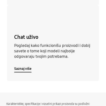
Saznaj više
Chat uživo
Pogledaj kako funkcionišu proizvodi i dobij
savete o tome koji modeli najbolje
odgovaraju tvojim potrebama.
Saznaj više
Karakteristike, specifikacije i vizuelni prikazi proizvoda su podložni