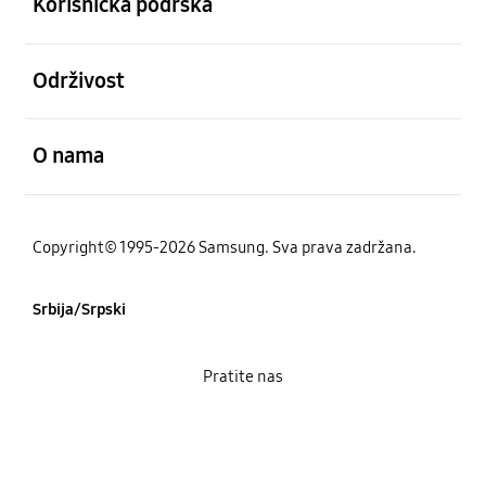
Korisnička podrška
Otvori
Održivost
Otvori
O nama
Copyright© 1995-2026 Samsung. Sva prava zadržana.
Srbija/Srpski
Pratite nas