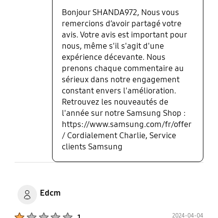
Bonjour SHANDA972, Nous vous
remercions d’avoir partagé votre
avis. Votre avis est important pour
nous, même s'il s'agit d'une
expérience décevante. Nous
prenons chaque commentaire au
sérieux dans notre engagement
constant envers l'amélioration.
Retrouvez les nouveautés de
l'année sur notre Samsung Shop :
https://www.samsung.com/fr/offer
/ Cordialement Charlie, Service
clients Samsung
Edcm
Product Ratings :
2024-04-04
1