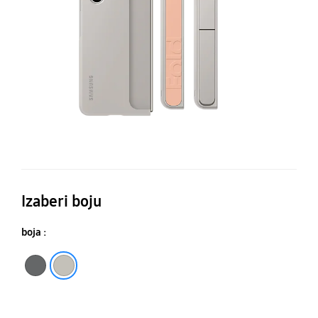
Ga
Z
Fo
Izaberi boju
boja :
Grafitna
Boja peska