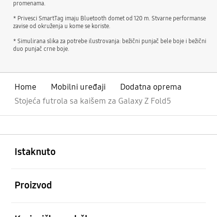
promenama.
* Privesci SmartTag imaju Bluetooth domet od 120 m. Stvarne performanse
zavise od okruženja u kome se koriste.
* Simulirana slika za potrebe ilustrovanja: bežični punjač bele boje i bežični
duo punjač crne boje.
Home
Mobilni uređaji
Dodatna oprema
Stojeća futrola sa kaišem za Galaxy Z Fold5
Otvori
Footer Navigation
Istaknuto
Otvori
Proizvod
Otvori