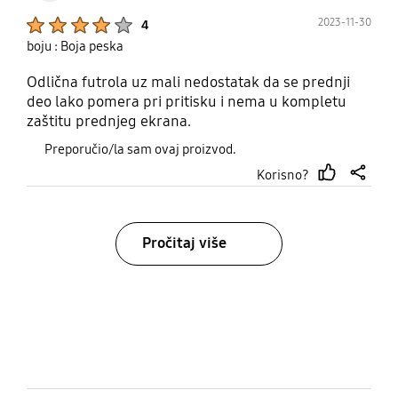
Product Ratings :
2023-11-30
4
boju : Boja peska
Odlična futrola uz mali nedostatak da se prednji
deo lako pomera pri pritisku i nema u kompletu
zaštitu prednjeg ekrana.
Preporučio/la sam ovaj proizvod.
Korisno?
thumb
share
up
Pročitaj više
bazaarvoice Certification Label