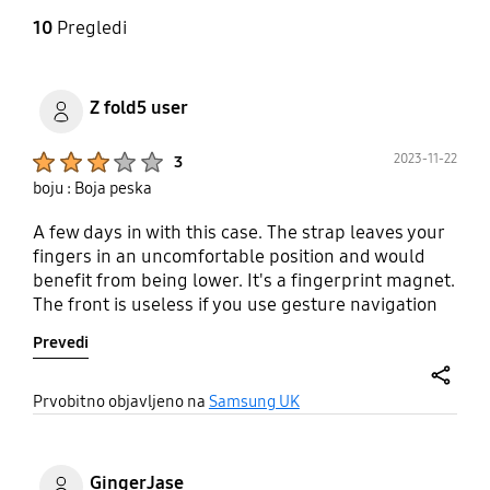
10
Pregledi
Z fold5 user
Product Ratings :
2023-11-22
3
boju : Boja peska
A few days in with this case. The strap leaves your
fingers in an uncomfortable position and would
benefit from being lower. It's a fingerprint magnet.
The front is useless if you use gesture navigation
because the bezels are so raised the screen
Prevedi
doesn't recognise the gesture most of the time.
Left front bezel does not stay in place and will
bend over the screen. Mainly the issue is the front
share
Prvobitno objavljeno na
Samsung UK
half of the protector, which is why I've taken to
using just the back half with a cover screen
protector. The interchangeable stand/strap works
GingerJase