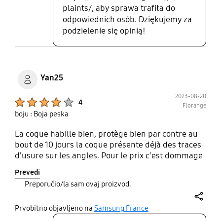
jedyny dla mnie argument za używaniem tego etui.
plaints/, aby sprawa trafiła do
odpowiednich osób. Dziękujemy za
podzielenie się opinią!
Yan25
2023-08-20
Product Ratings :
4
Florange
boju : Boja peska
La coque habille bien, protège bien par contre au
bout de 10 jours la coque présente déjà des traces
d'usure sur les angles. Pour le prix c'est dommage
Prevedi
Preporučio/la sam ovaj proizvod.
share
Prvobitno objavljeno na
Samsung France