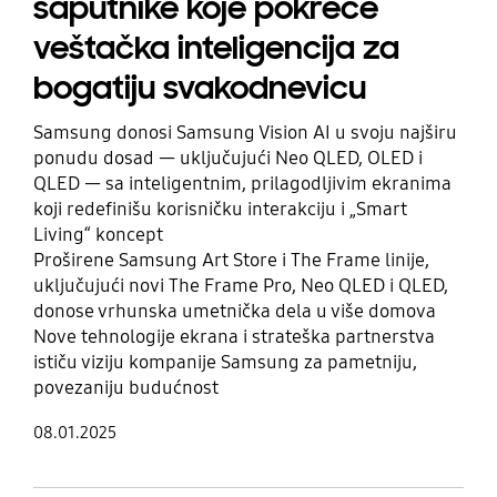
saputnike koje pokreće
veštačka inteligencija za
bogatiju svakodnevicu
Samsung donosi Samsung Vision AI u svoju najširu
ponudu dosad — uključujući Neo QLED, OLED i
QLED — sa inteligentnim, prilagodljivim ekranima
koji redefinišu korisničku interakciju i „Smart
Living“ koncept
Proširene Samsung Art Store i The Frame linije,
uključujući novi The Frame Pro, Neo QLED i QLED,
donose vrhunska umetnička dela u više domova
Nove tehnologije ekrana i strateška partnerstva
ističu viziju kompanije Samsung za pametniju,
povezaniju budućnost
08.01.2025