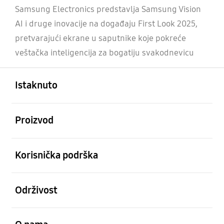
Samsung Electronics predstavlja Samsung Vision
AI i druge inovacije na događaju First Look 2025,
pretvarajući ekrane u saputnike koje pokreće
veštačka inteligencija za bogatiju svakodnevicu
Otvori
Footer Navigation
Istaknuto
Otvori
Proizvod
Otvori
Korisnička podrška
Otvori
Održivost
Otvori