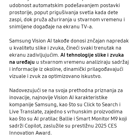
udobnost automatskim podešavanjem postavki
prostorije, poput prigušivanja svetla kada dete
zaspi, dok pruža ažuriranja u stvarnom vremenu i
snimljene događaje na ekranu TV-a.
Samsung Vision AI takođe donosi znčajan napredak
u kvalitetu slike i zvuka, čineći svaki trenutak na
ekranu zadivljujućim.
AI tehnologije slike i zvuka
na uređaju
u stvarnom vremenu analiziraju sadržaj
i informacije iz okoline, dinamički prilagođavajući
vizuale i zvuk za optimizovano iskustvo.
Nadovezujući se na svoja prethodna priznanja za
inovacije, najnovije Vision AI karakteristike
kompanije Samsung, kao što su Click to Search i
Live Translate, zajedno s vrhunskim proizvodima
kao što su AI pratilac Ballie i Smart Monitor M9 koji
sadrži Copilot, zaslužile su prestižnu 2025 CES
Innovation Award.