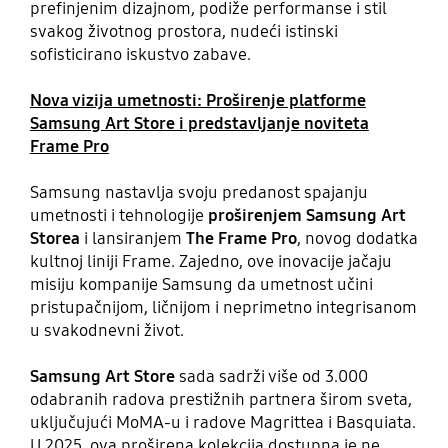
prefinjenim dizajnom, podiže performanse i stil
svakog životnog prostora, nudeći istinski
sofisticirano iskustvo zabave.
Nova vizija umetnosti: Proširenje platforme
Samsung Art Store i predstavljanje noviteta
Frame Pro
Samsung nastavlja svoju predanost spajanju
umetnosti i tehnologije
proširenjem Samsung Art
Storea
i lansiranjem
The Frame Pro
, novog dodatka
kultnoj liniji Frame. Zajedno, ove inovacije jačaju
misiju kompanije Samsung da umetnost učini
pristupačnijom, ličnijom i neprimetno integrisanom
u svakodnevni život.
Samsung Art Store
sada sadrži više od 3.000
odabranih radova prestižnih partnera širom sveta,
uključujući MoMA-u i radove Magrittea i Basquiata.
U 2025. ova proširena kolekcija dostupna je ne