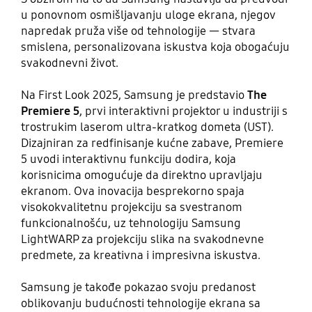
u ponovnom osmišljavanju uloge ekrana, njegov
napredak pruža više od tehnologije — stvara
smislena, personalizovana iskustva koja obogaćuju
svakodnevni život.
Na First Look 2025, Samsung je predstavio
The
Premiere 5
, prvi interaktivni projektor u industriji s
trostrukim laserom ultra-kratkog dometa (UST).
Dizajniran za redfinisanje kućne zabave, Premiere
5 uvodi interaktivnu funkciju dodira, koja
korisnicima omogućuje da direktno upravljaju
ekranom. Ova inovacija besprekorno spaja
visokokvalitetnu projekciju sa svestranom
funkcionalnošću, uz tehnologiju Samsung
LightWARP za projekciju slika na svakodnevne
predmete, za kreativna i impresivna iskustva.
Samsung je takođe pokazao svoju predanost
oblikovanju budućnosti tehnologije ekrana sa