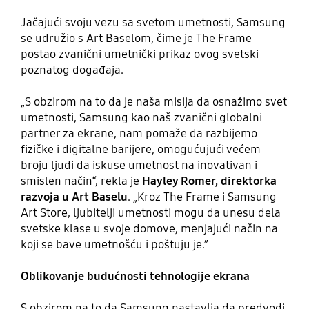
Jačajući svoju vezu sa svetom umetnosti, Samsung
se udružio s Art Baselom, čime je The Frame
postao zvanični umetnički prikaz ovog svetski
poznatog događaja.
„S obzirom na to da je naša misija da osnažimo svet
umetnosti, Samsung kao naš zvanični globalni
partner za ekrane, nam pomaže da razbijemo
fizičke i digitalne barijere, omogućujući većem
broju ljudi da iskuse umetnost na inovativan i
smislen način“, rekla je
Hayley Romer, direktorka
razvoja u Art Baselu
. „Kroz The Frame i Samsung
Art Store, ljubitelji umetnosti mogu da unesu dela
svetske klase u svoje domove, menjajući način na
koji se bave umetnošću i poštuju je.”
Oblikovanje budućnosti tehnologije ekrana
S obzirom na to da Samsung nastavlja da predvodi