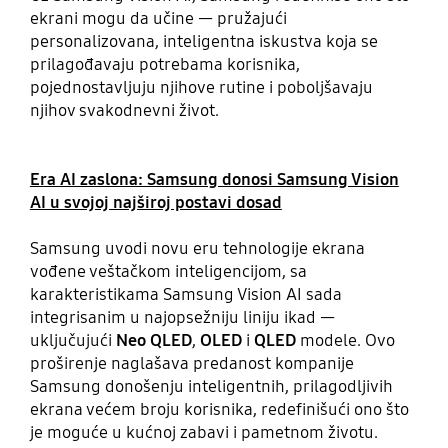
ekrani mogu da učine — pružajući
personalizovana, inteligentna iskustva koja se
prilagođavaju potrebama korisnika,
pojednostavljuju njihove rutine i poboljšavaju
njihov svakodnevni život.
Era AI zaslona: Samsung donosi Samsung Vision
AI u svojoj najširoj postavi dosad
Samsung uvodi novu eru tehnologije ekrana
vođene veštačkom inteligencijom, sa
karakteristikama Samsung Vision AI sada
integrisanim u najopsežniju liniju ikad —
uključujući
Neo QLED
,
OLED
i
QLED
modele. Ovo
proširenje naglašava predanost kompanije
Samsung donošenju inteligentnih, prilagodljivih
ekrana većem broju korisnika, redefinišući ono što
je moguće u kućnoj zabavi i pametnom životu.