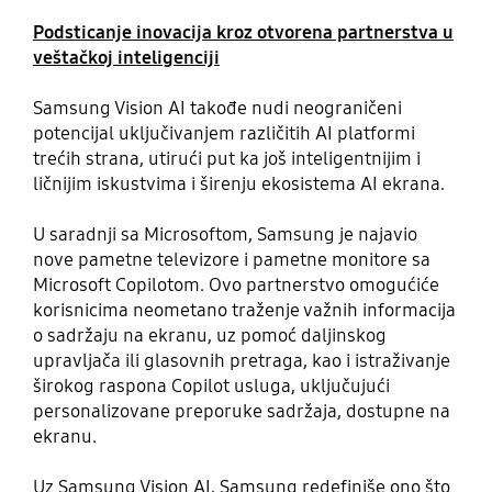
Podsticanje inovacija kroz otvorena partnerstva u
veštačkoj inteligenciji
Samsung Vision AI takođe nudi neograničeni
potencijal uključivanjem različitih AI platformi
trećih strana, utirući put ka još inteligentnijim i
ličnijim iskustvima i širenju ekosistema AI ekrana.
U saradnji sa Microsoftom, Samsung je najavio
nove pametne televizore i pametne monitore sa
Microsoft Copilotom. Ovo partnerstvo omogućiće
korisnicima neometano traženje važnih informacija
o sadržaju na ekranu, uz pomoć daljinskog
upravljača ili glasovnih pretraga, kao i istraživanje
širokog raspona Copilot usluga, uključujući
personalizovane preporuke sadržaja, dostupne na
ekranu.
Uz Samsung Vision AI, Samsung redefiniše ono što