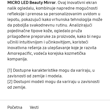
MICRO LED Beauty Mirror
. Ovaj inovativni ekran
nalik ogledalu, kombinuje napredne mogućnosti
refleksije i prenosa sa personalizovanim uvidom u
lepotu, pokazujući kako vrhunska tehnologija može
da poboljša svakodnevnu rutinu. Analizirajući
pojedinačne tipove kože, ogledalo pruža
prilagođene preporuke za proizvode, kako bi negu
učinili intuitivnijom i učinkovitijom, koristeći
inovativna rešenja za ulepšavanje koje je razvila
Amorepacific, vodeća korejska kozmetička
kompanija.
[1] Dostupne karakteristike mogu da variraju, u
zavisnosti od zemlje i modela.
[2] Dostupni modeli mogu da variraju u zavisnosti
od zemlje.
Početna
Vesti