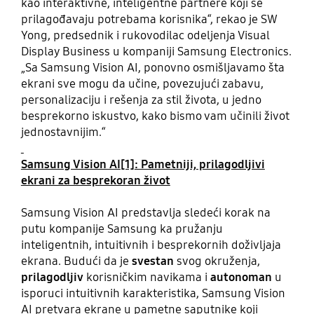
kao interaktivne, inteligentne partnere koji se
prilagođavaju potrebama korisnika“, rekao je SW
Yong, predsednik i rukovodilac odeljenja Visual
Display Business u kompaniji Samsung Electronics.
„Sa Samsung Vision AI, ponovno osmišljavamo šta
ekrani sve mogu da učine, povezujući zabavu,
personalizaciju i rešenja za stil života, u jedno
besprekorno iskustvo, kako bismo vam učinili život
jednostavnijim.“
Samsung Vision AI
[1]
: Pametniji, prilagodljivi
ekrani za besprekoran život
Samsung Vision AI predstavlja sledeći korak na
putu kompanije Samsung ka pružanju
inteligentnih, intuitivnih i besprekornih doživljaja
ekrana. Budući da je
svestan
svog okruženja,
prilagodljiv
korisničkim navikama i
autonoman
u
isporuci intuitivnih karakteristika, Samsung Vision
AI pretvara ekrane u pametne saputnike koji