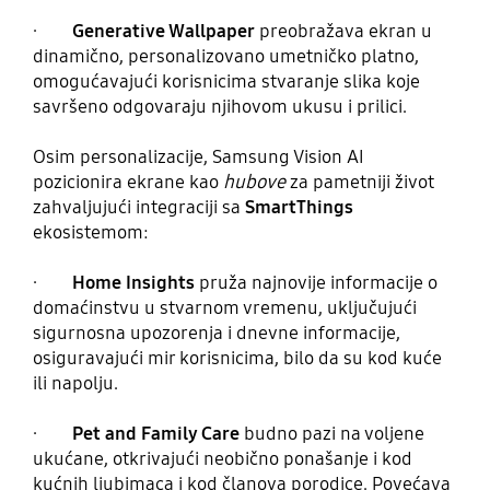
·
Generative Wallpaper
preobražava ekran u
dinamično, personalizovano umetničko platno,
omogućavajući korisnicima stvaranje slika koje
savršeno odgovaraju njihovom ukusu i prilici.
Osim personalizacije, Samsung Vision AI
pozicionira ekrane kao
hubove
za pametniji život
zahvaljujući integraciji sa
SmartThings
ekosistemom:
·
Home Insights
pruža najnovije informacije o
domaćinstvu u stvarnom vremenu, uključujući
sigurnosna upozorenja i dnevne informacije,
osiguravajući mir korisnicima, bilo da su kod kuće
ili napolju.
·
Pet and Family Care
budno pazi na voljene
ukućane, otkrivajući neobično ponašanje i kod
kućnih ljubimaca i kod članova porodice. Povećava