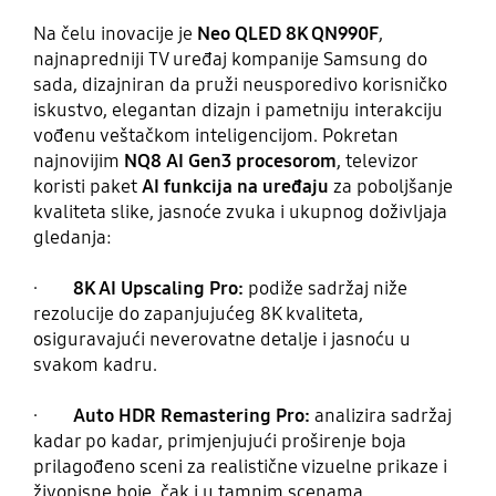
Na čelu inovacije je
Neo QLED 8K QN990F
,
najnapredniji TV uređaj kompanije Samsung do
sada, dizajniran da pruži neusporedivo korisničko
iskustvo, elegantan dizajn i pametniju interakciju
vođenu veštačkom inteligencijom. Pokretan
najnovijim
NQ8 AI Gen3 procesorom
, televizor
koristi paket
AI funkcija na uređaju
za poboljšanje
kvaliteta slike, jasnoće zvuka i ukupnog doživljaja
gledanja:
·
8K AI Upscaling Pro:
podiže sadržaj niže
rezolucije do zapanjujućeg 8K kvaliteta,
osiguravajući neverovatne detalje i jasnoću u
svakom kadru.
·
Auto HDR Remastering Pro:
analizira sadržaj
kadar po kadar, primjenjujući proširenje boja
prilagođeno sceni za realistične vizuelne prikaze i
živopisne boje, čak i u tamnim scenama.