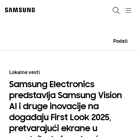
Skip
to
Pretraga
Navigation
content
Podeli
Lokalne vesti
Samsung Electronics
predstavlja Samsung Vision
AI i druge inovacije na
događaju First Look 2025,
pretvarajući ekrane u