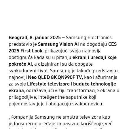
Beograd, 8. januar 2025 –
Samsung Electronics
predstavio je
Samsung Vision AI
na događaju
CES
2025 First Look
, prikazujući svoja najnovija
dostignuća kada su u pitanju
ekrani i uređaji koje
pokreće AI,
a
dizajnirani su da obogate
svakodnevni život. Samsung je takođe predstavio i
najnoviji
Neo QLED 8K QN990F TV,
kao i ažuriranja
za svoje
Lifestyle televizore
i
buduće tehnologije
ekrana
, odražavajući viziju transformacije ekrana u
prilagodljive, inteligentne saputnike koji
pojednostavljuju i obogaćuju svakodnevicu.
„Kompanija Samsung ne smatra televizore kao
jednosmerne uređaje za pasivno korišćenje, već