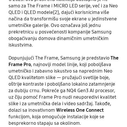
samo za The Frame i MICRO LED serije, već i za Neo
QLED i QLED modele[2], dajući korisnicima više
načina da transformišu svoje ekrane u jedinstvene
umetničke galerije. Ovo označava još jednu
prekretnicu u posvećenosti kompanije Samsung
obogaćivanju domova dinamičnim umetničkim
iskustvima.
Dopunjujući The Frame, Samsung je predstavio
The
Frame Pro
, najnoviji model linije, koji poboljšava
umetničko i zabavno iskustvo sa naprednim Neo
QLED kvalitetom slike — pružajući svetlije boje,
oštrije kontraste i poboljšano lokalno zatamnjenje
za dublju crnu. Pokreće ga NQ4 Gen3 AI procesor,
uz čiju pomoć Frame Pro nudi neuporedivi kvalitet
slike i za umetnička dela i video sadržaj. Takođe,
dolazi sa inovativnom
Wireless One Connect
funkcijom, koja omogućuje instalacije koje se
besprekorno stapaju sa okolinom.