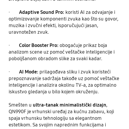
·
Adaptive Sound Pro:
koristi AI za odvajanje i
optimizovanje komponenti zvuka kao što su govor,
muzika i zvučni efekti, isporučujući jasan,
uravnotežen zvuk.
·
Color Booster Pro:
obogaćuje prikaz boja
analizom scene uz pomoć veštačke inteligencije i
poboljšanom obradom slike za svaki kadar.
·
AI Mode:
prilagođava sliku i zvuk koristeći
prepoznavanje sadržaja takođe uz pomoć veštačke
inteligencije i analizira okolinu TV-a, za optimalno
iskustvo gledanja u bilo kojem okruženju.
Smešten u
ultra-tanak
minimalistički dizajn
,
QN990F je vrhunski uređaj za kućnu zabavu, koji
spaja vrhunsku tehnologiju sa elegantnom
estetikom. Sa svojim naprednim funkcijama i