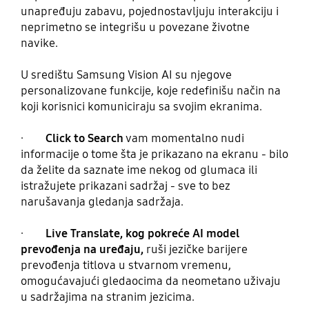
unapređuju zabavu, pojednostavljuju interakciju i
neprimetno se integrišu u povezane životne
navike.
U središtu Samsung Vision AI su njegove
personalizovane funkcije, koje redefinišu način na
koji korisnici komuniciraju sa svojim ekranima.
·
Click to Search
vam momentalno nudi
informacije o tome šta je prikazano na ekranu - bilo
da želite da saznate ime nekog od glumaca ili
istražujete prikazani sadržaj - sve to bez
narušavanja gledanja sadržaja.
·
Live Translate, kog pokreće AI model
prevođenja na uređaju,
ruši jezičke barijere
prevođenja titlova u stvarnom vremenu,
omogućavajući gledaocima da neometano uživaju
u sadržajima na stranim jezicima.