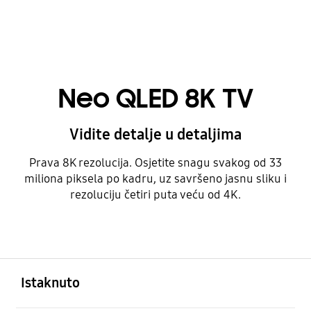
Neo QLED 8K TV
Vidite detalje u detaljima
Prava 8K rezolucija. Osjetite snagu svakog od 33
miliona piksela po kadru, uz savršeno jasnu sliku i
rezoluciju četiri puta veću od 4K.
Otvori
Footer Navigation
Istaknuto
Otvori