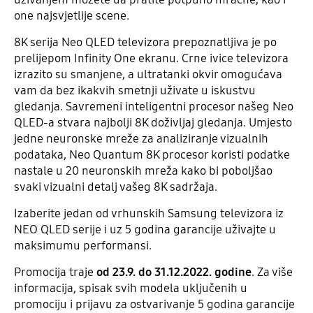
one najsvjetlije scene.
8K serija Neo QLED televizora prepoznatljiva je po
prelijepom Infinity One ekranu. Crne ivice televizora
izrazito su smanjene, a ultratanki okvir omogućava
vam da bez ikakvih smetnji uživate u iskustvu
gledanja. Savremeni inteligentni procesor našeg Neo
QLED-a stvara najbolji 8K doživljaj gledanja. Umjesto
jedne neuronske mreže za analiziranje vizualnih
podataka, Neo Quantum 8K procesor koristi podatke
nastale u 20 neuronskih mreža kako bi poboljšao
svaki vizualni detalj vašeg 8K sadržaja.
Izaberite jedan od vrhunskih Samsung televizora iz
NEO QLED serije i uz 5 godina garancije uživajte u
maksimumu performansi.
Promocija traje
od 23.9. do 31.12.2022. godine
. Za više
informacija, spisak svih modela uključenih u
promociju i prijavu za ostvarivanje 5 godina garancije