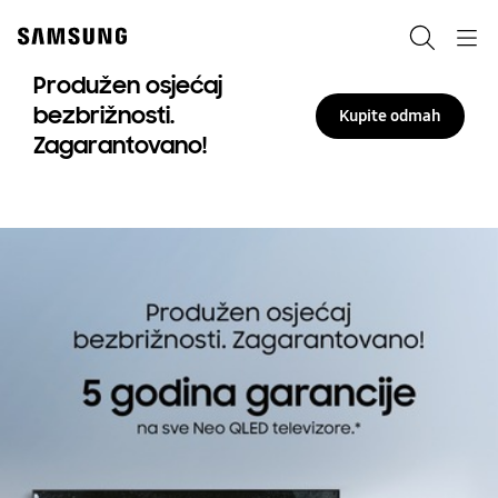
Skip
to
Pretraga
Navigation
content
Produžen osjećaj
bezbrižnosti.
Kupite odmah
Zagarantovano!