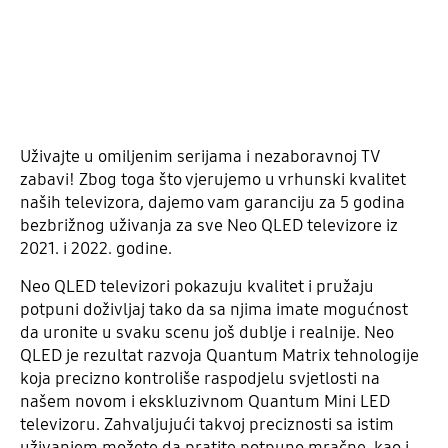
Uživajte u omiljenim serijama i nezaboravnoj TV
zabavi! Zbog toga što vjerujemo u vrhunski kvalitet
naših televizora, dajemo vam garanciju za 5 godina
bezbrižnog uživanja za sve Neo QLED televizore iz
2021. i 2022. godine.
Neo QLED televizori pokazuju kvalitet i pružaju
potpuni doživljaj tako da sa njima imate mogućnost
da uronite u svaku scenu još dublje i realnije. Neo
QLED je rezultat razvoja Quantum Matrix tehnologije
koja precizno kontroliše raspodjelu svjetlosti na
našem novom i ekskluzivnom Quantum Mini LED
televizoru. Zahvaljujući takvoj preciznosti sa istim
uživanjem možete da pratite potpuno mračne, kao i