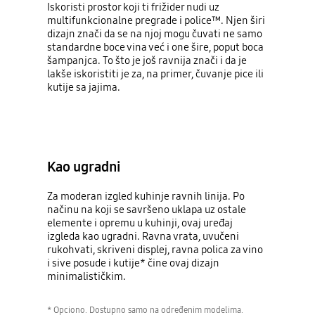
Iskoristi prostor koji ti frižider nudi uz
multifunkcionalne pregrade i police™. Njen širi
dizajn znači da se na njoj mogu čuvati ne samo
standardne boce vina već i one šire, poput boca
šampanjca. To što je još ravnija znači i da je
lakše iskoristiti je za, na primer, čuvanje pice ili
kutije sa jajima.
Kao ugradni
Za moderan izgled kuhinje ravnih linija. Po
načinu na koji se savršeno uklapa uz ostale
elemente i opremu u kuhinji, ovaj uređaj
izgleda kao ugradni. Ravna vrata, uvučeni
rukohvati, skriveni displej, ravna polica za vino
i sive posude i kutije* čine ovaj dizajn
minimalističkim.
* Opciono. Dostupno samo na određenim modelima.