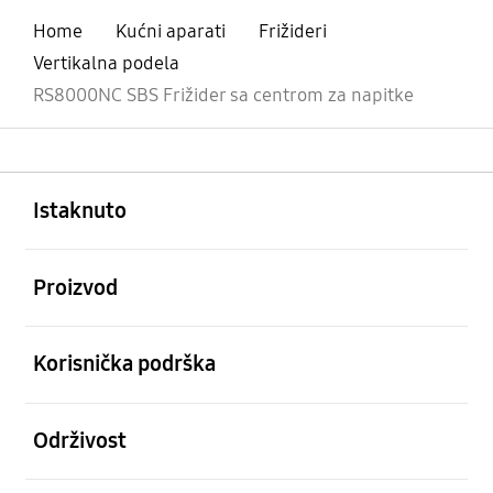
Home
Kućni aparati
Frižideri
Vertikalna podela
RS8000NC SBS Frižider sa centrom za napitke
Otvori
Footer Navigation
Istaknuto
Otvori
Proizvod
Otvori
Korisnička podrška
Otvori
Održivost
Otvori