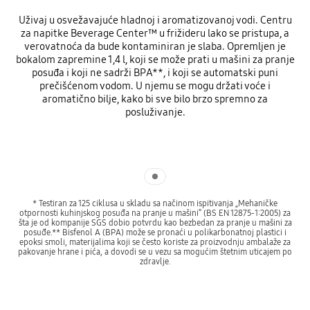
Uživaj u osvežavajuće hladnoj i aromatizovanoj vodi. Centru
za napitke Beverage Center™ u frižideru lako se pristupa, a
verovatnoća da bude kontaminiran je slaba. Opremljen je
bokalom zapremine 1,4 l, koji se može prati u mašini za pranje
posuđa i koji ne sadrži BPA**, i koji se automatski puni
prečišćenom vodom. U njemu se mogu držati voće i
aromatično bilje, kako bi sve bilo brzo spremno za
posluživanje.
Indicator 1
* Testiran za 125 ciklusa u skladu sa načinom ispitivanja „Mehaničke
otpornosti kuhinjskog posuđa na pranje u mašini” (BS EN 12875-1:2005) za
šta je od kompanije SGS dobio potvrdu kao bezbedan za pranje u mašini za
posuđe.** Bisfenol A (BPA) može se pronaći u polikarbonatnoj plastici i
epoksi smoli, materijalima koji se često koriste za proizvodnju ambalaže za
pakovanje hrane i pića, a dovodi se u vezu sa mogućim štetnim uticajem po
zdravlje.