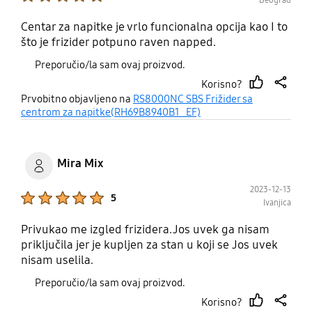
Centar za napitke je vrlo funcionalna opcija kao I to
što je frizider potpuno raven napped.
Preporučio/la sam ovaj proizvod.
Korisno?
thumb
share
Prvobitno objavljeno na
RS8000NC SBS Frižider sa
up
centrom za napitke(RH69B8940B1_EF)
Mira Mix
2023-12-13
Product Ratings :
5
Ivanjica
Privukao me izgled frizidera.Jos uvek ga nisam
priključila jer je kupljen za stan u koji se Jos uvek
nisam uselila.
Preporučio/la sam ovaj proizvod.
Korisno?