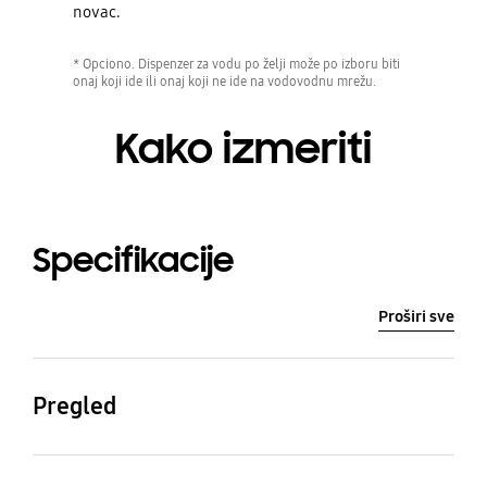
novac.
* Opciono. Dispenzer za vodu po želji može po izboru biti
onaj koji ide ili onaj koji ne ide na vodovodnu mrežu.
Kako izmeriti
Specifikacije
Proširi sve
Pregled
Tip hlađenja
Klasa energetske