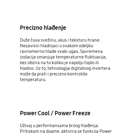
Precizno hlađenje
Duže čuva svežinu, ukus i teksturu hrane.
Nezavisni hladnjaci u svakom odeljku
ravnomerno hlade svaki ugao. Savremena
izolacija smanjuje temperaturne fluktuacije,
bez obzira na to koliko je napolju toplo ili
hladno. Uz to, tehnologija digitalnog invertera
može da prati i precizno kontroliše
temperaturu.
Power Cool / Power Freeze
Uživaj u performansama brzog hlađenja.
Pritiskom na dugme, aktivira se funkcija Power