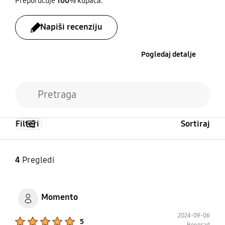
Potrošnja energije
Preporučuje
100
% kupaca.
420 kWh/year
Napiši recenziju
Pogledaj detalje
Filteri
Sortiraj
4
Pregledi
Momento
2024-09-06
Product Ratings :
5
Beograd