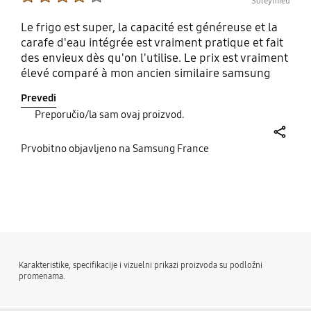
Soleymieu
Le frigo est super, la capacité est généreuse et la
carafe d'eau intégrée est vraiment pratique et fait
des envieux dès qu'on l'utilise. Le prix est vraiment
élevé comparé à mon ancien similaire samsung
donc je mets la note de 4/5.
Prevedi
Preporučio/la sam ovaj proizvod.
share
Prvobitno objavljeno na Samsung France
bazaarvoice Certification Label
Karakteristike, specifikacije i vizuelni prikazi proizvoda su podložni
promenama.