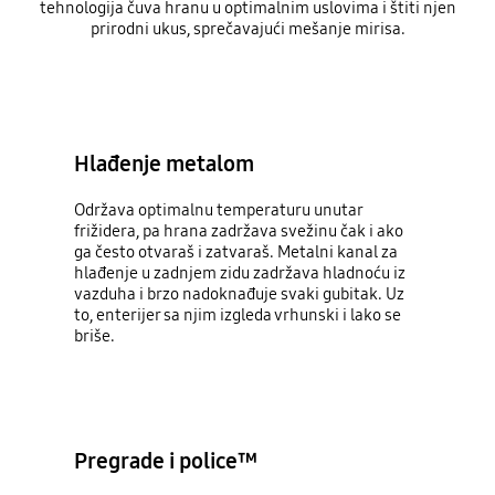
tehnologija čuva hranu u optimalnim uslovima i štiti njen
prirodni ukus, sprečavajući mešanje mirisa.
Hlađenje metalom
Održava optimalnu temperaturu unutar
frižidera, pa hrana zadržava svežinu čak i ako
ga često otvaraš i zatvaraš. Metalni kanal za
hlađenje u zadnjem zidu zadržava hladnoću iz
vazduha i brzo nadoknađujе svaki gubitak. Uz
to, enterijer sa njim izgleda vrhunski i lako se
briše.
Pregrade i police™