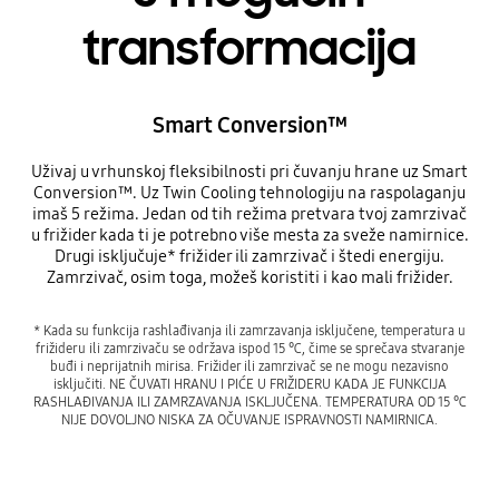
transformacija
Smart Conversion™
Uživaj u vrhunskoj fleksibilnosti pri čuvanju hrane uz Smart
Conversion™. Uz Twin Cooling tehnologiju na raspolaganju
imaš 5 režima. Jedan od tih režima pretvara tvoj zamrzivač
u frižider kada ti je potrebno više mesta za sveže namirnice.
Drugi isključuje* frižider ili zamrzivač i štedi energiju.
Zamrzivač, osim toga, možeš koristiti i kao mali frižider.
* Kada su funkcija rashlađivanja ili zamrzavanja isključene, temperatura u
frižideru ili zamrzivaču se održava ispod 15 ℃, čime se sprečava stvaranje
buđi i neprijatnih mirisa. Frižider ili zamrzivač se ne mogu nezavisno
isključiti. NE ČUVATI HRANU I PIĆE U FRIŽIDERU KADA JE FUNKCIJA
RASHLAĐIVANJA ILI ZAMRZAVANJA ISKLJUČENA. TEMPERATURA OD 15 ℃
NIJE DOVOLJNO NISKA ZA OČUVANJE ISPRAVNOSTI NAMIRNICA.
5 mogućih transformacija