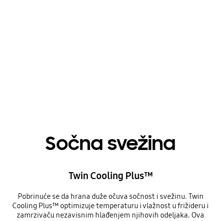
Playing video
Sočna svežina
Twin Cooling Plus™
Pobrinuće se da hrana duže očuva sočnost i svežinu. Twin
Cooling Plus™ optimizuje temperaturu i vlažnost u frižideru i
zamrzivaču nezavisnim hlađenjem njihovih odeljaka. Ova