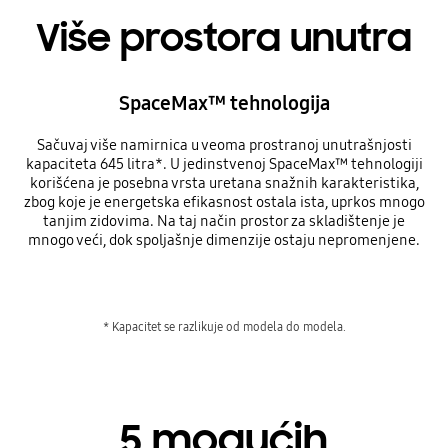
Više prostora unutra
SpaceMax™ tehnologija
Sačuvaj više namirnica u veoma prostranoj unutrašnjosti
kapaciteta 645 litra*. U jedinstvenoj SpaceMax™ tehnologiji
korišćena je posebna vrsta uretana snažnih karakteristika,
zbog koje je energetska efikasnost ostala ista, uprkos mnogo
tanjim zidovima. Na taj način prostor za skladištenje je
mnogo veći, dok spoljašnje dimenzije ostaju nepromenjene.
* Kapacitet se razlikuje od modela do modela.
5 mogućih