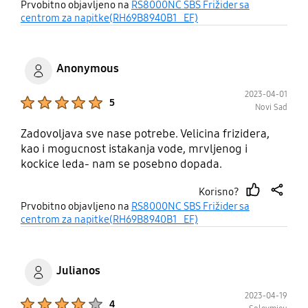
thumb
share
Prvobitno objavljeno na
RS8000NC SBS Frižider sa
up
centrom za napitke(RH69B8940B1_EF)
Anonymous
2023-04-01
Product Ratings :
5
Novi Sad
Zadovoljava sve nase potrebe. Velicina frizidera,
kao i mogucnost istakanja vode, mrvljenog i
kockice leda- nam se posebno dopada.
Korisno?
thumb
share
Prvobitno objavljeno na
RS8000NC SBS Frižider sa
up
centrom za napitke(RH69B8940B1_EF)
Julianos
2023-04-19
Product Ratings :
4