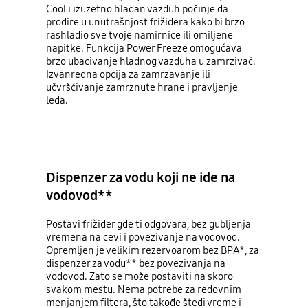
Cool i izuzetno hladan vazduh počinje da
prodire u unutrašnjost frižidera kako bi brzo
rashladio sve tvoje namirnice ili omiljene
napitke. Funkcija Power Freeze omogućava
brzo ubacivanje hladnog vazduha u zamrzivač.
Izvanredna opcija za zamrzavanje ili
učvršćivanje zamrznute hrane i pravljenje
leda.
Dispenzer za vodu koji ne ide na
vodovod**
Postavi frižider gde ti odgovara, bez gubljenja
vremena na cevi i povezivanje na vodovod.
Opremljen je velikim rezervoarom bez BPA*, za
dispenzer za vodu** bez povezivanja na
vodovod. Zato se može postaviti na skoro
svakom mestu. Nema potrebe za redovnim
menjanjem filtera, što takođe štedi vreme i