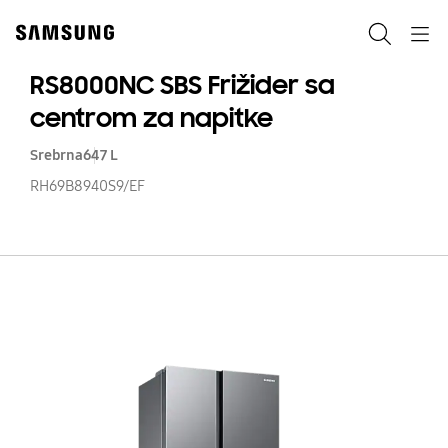
Skip
to
Pretraga
Navigation
content
RS8000NC SBS Frižider sa
centrom za napitke
Srebrna
647 L
RH69B8940S9/EF
R
SB
Fr
s
c