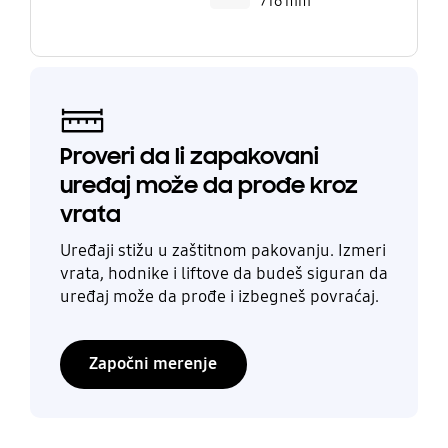
716 mm
Proveri da li zapakovani
uređaj može da prođe kroz
vrata
Uređaji stižu u zaštitnom pakovanju. Izmeri
vrata, hodnike i liftove da budeš siguran da
uređaj može da prođe i izbegneš povraćaj.
Započni merenje