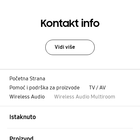
Kontakt info
Vidi više
Početna Strana
Pomoć i podrška za proizvode
TV / AV
Wireless Audio
Wireless Audio Multiroom
Otvori
Footer Navigation
Istaknuto
Otvori
Proizvod