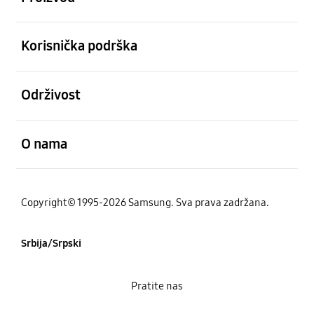
Otvori
Korisnička podrška
Otvori
Održivost
Otvori
O nama
Copyright© 1995-2026 Samsung. Sva prava zadržana.
Srbija/Srpski
Pratite nas