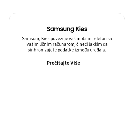
Samsung Kies
Samsung Kies povezuje vaš mobilni telefon sa
vašim ličnim računarom, čineći lakšim da
sinhronizujete podatke između uređaja.
Pročitajte Više