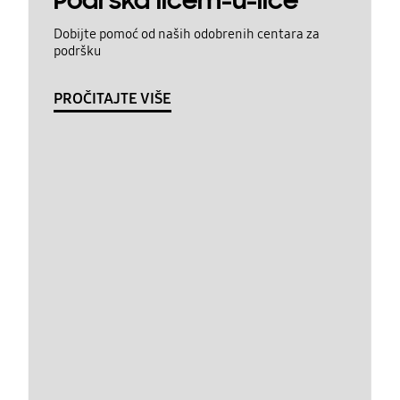
Podrška licem-u-lice
Dobijte pomoć od naših odobrenih centara za
podršku
PROČITAJTE VIŠE