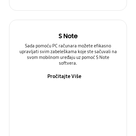
S Note
Sada pomoću PC računara možete efikasno
upravljati svim zabeleškama koje ste sačuvali na
svom mobilnom uređaju uz pomoć S Note
softvera.
Pročitajte Više