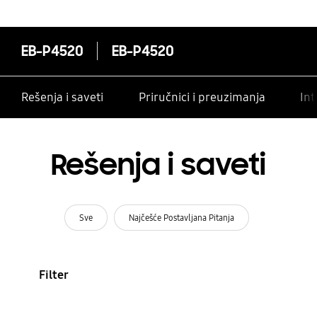
EB-P4520
EB-P4520
Rešenja i saveti
Priručnici i preuzimanja
Int
Rešenja i saveti
Sve
Najčešće Postavljana Pitanja
Filter