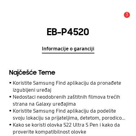
3
Upozorenje
EB-P4520
Informacije o garanciji
Najčešće Teme
Koristite Samsung Find aplikaciju da pronađete
izgubljeni uređaj
Nedostaci neodobrenih zaštitnih filmova trećih
strana na Galaxy uređajima
Koristite Samsung Find aplikaciju da podelite
svoju lokaciju sa prijateljima, detetom, porodicom
i drugim kontaktima
Kako se koristi olovka S22 Ultra S Pen i kako da
proverite kompatibilnost olovke