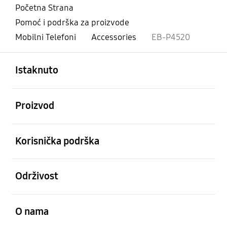
Početna Strana
Pomoć i podrška za proizvode
Mobilni Telefoni
Accessories
EB-P4520
Otvori
Footer Navigation
Istaknuto
Otvori
Proizvod
Otvori
Korisnička podrška
Otvori
Održivost
Otvori
O nama