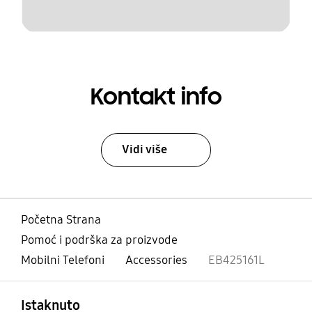
Kontakt info
Vidi više
Početna Strana
Pomoć i podrška za proizvode
Mobilni Telefoni
Accessories
EB425161L
Otvori
Footer Navigation
Istaknuto