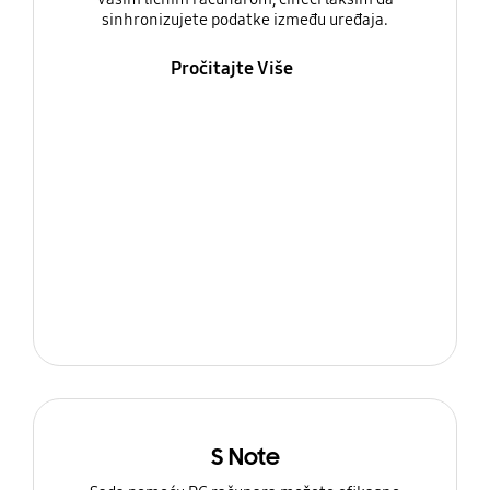
sinhronizujete podatke između uređaja.
Pročitajte Više
S Note