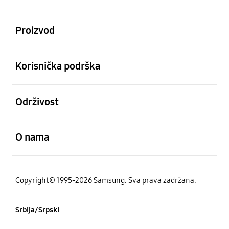
Otvori
Proizvod
Otvori
Korisnička podrška
Otvori
Održivost
Otvori
O nama
Copyright© 1995-2026 Samsung. Sva prava zadržana.
Srbija/Srpski