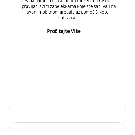
Sada pomoću PC računara možete efikasno
upravljati svim zabeleškama koje ste sačuvali na
svom mobilnom uređaju uz pomoć S Note
softvera.
Pročitajte Više