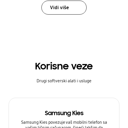
Vidi više
Korisne veze
Drugi softverski alati i usluge
Samsung Kies
Samsung Kies povezuje vaš mobilni telefon sa
vašim ličnim računarom, čineći lakšim da