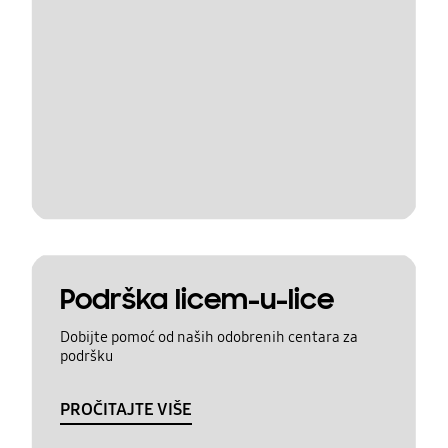
Podrška licem-u-lice
Dobijte pomoć od naših odobrenih centara za
podršku
PROČITAJTE VIŠE