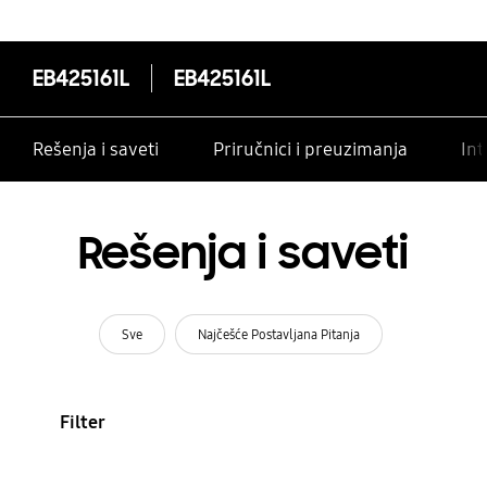
EB425161L
EB425161L
Rešenja i saveti
Priručnici i preuzimanja
Int
Rešenja i saveti
Sve
Najčešće Postavljana Pitanja
Filter