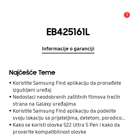
3
Upozorenje
EB425161L
Informacije o garanciji
Najčešće Teme
Koristite Samsung Find aplikaciju da pronađete
izgubljeni uređaj
Nedostaci neodobrenih zaštitnih filmova trećih
strana na Galaxy uređajima
Koristite Samsung Find aplikaciju da podelite
svoju lokaciju sa prijateljima, detetom, porodicom
i drugim kontaktima
Kako se koristi olovka S22 Ultra S Pen i kako da
proverite kompatibilnost olovke