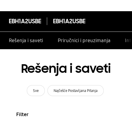
EBH1A2USBE
EBH1A2USBE
Rešenja i saveti
Priručnici i preuzimanja
Int
Rešenja i saveti
Sve
Najčešće Postavljana Pitanja
Filter