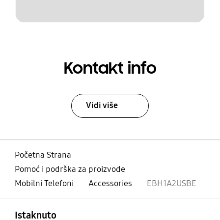
Kontakt info
Vidi više
Početna Strana
Pomoć i podrška za proizvode
Mobilni Telefoni
Accessories
EBH1A2USBE
Otvori
Footer Navigation
Istaknuto