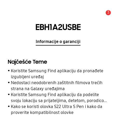
3
Upozorenje
EBH1A2USBE
Informacije o garanciji
Najčešće Teme
Koristite Samsung Find aplikaciju da pronađete
izgubljeni uređaj
Nedostaci neodobrenih zaštitnih filmova trećih
strana na Galaxy uređajima
Koristite Samsung Find aplikaciju da podelite
svoju lokaciju sa prijateljima, detetom, porodicom
i drugim kontaktima
Kako se koristi olovka S22 Ultra S Pen i kako da
proverite kompatibilnost olovke