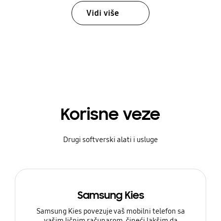
Vidi više
Korisne veze
Drugi softverski alati i usluge
Samsung Kies
Samsung Kies povezuje vaš mobilni telefon sa
vašim ličnim računarom, čineći lakšim da