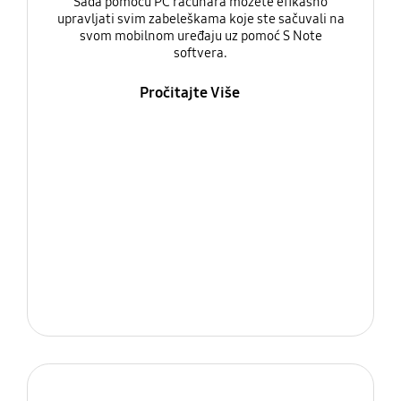
Sada pomoću PC računara možete efikasno
upravljati svim zabeleškama koje ste sačuvali na
svom mobilnom uređaju uz pomoć S Note
softvera.
Pročitajte Više