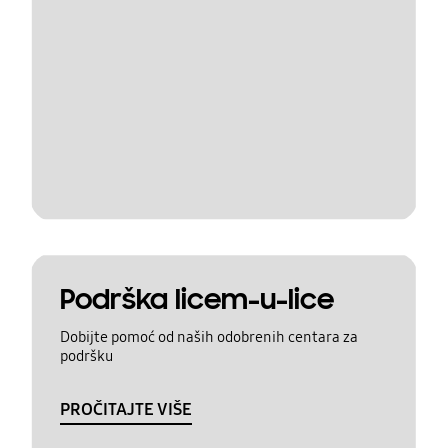
Podrška licem-u-lice
Dobijte pomoć od naših odobrenih centara za
podršku
PROČITAJTE VIŠE