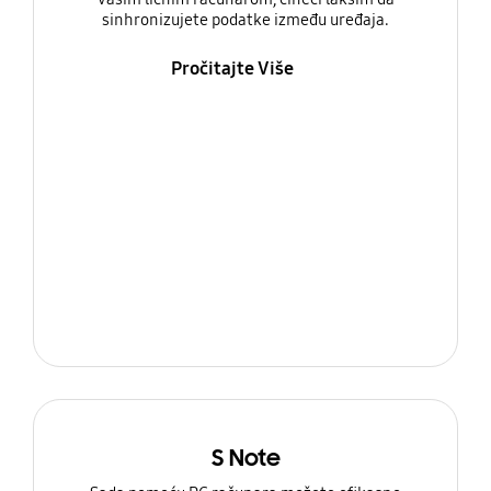
sinhronizujete podatke između uređaja.
Pročitajte Više
S Note