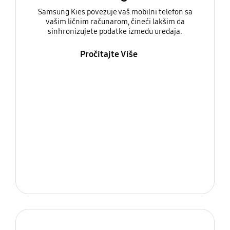
Samsung Kies povezuje vaš mobilni telefon sa
vašim ličnim računarom, čineći lakšim da
sinhronizujete podatke između uređaja.
Pročitajte Više