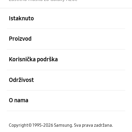
Otvori
Footer Navigation
Istaknuto
Otvori
Proizvod
Otvori
Korisnička podrška
Otvori
Održivost
Otvori
O nama
Copyright© 1995-2026 Samsung. Sva prava zadržana.