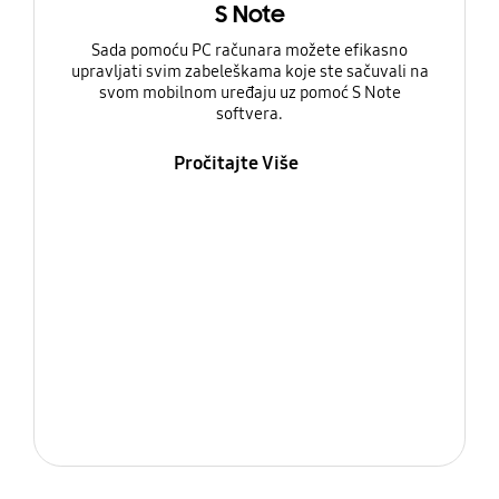
S Note
Sada pomoću PC računara možete efikasno
upravljati svim zabeleškama koje ste sačuvali na
svom mobilnom uređaju uz pomoć S Note
softvera.
Pročitajte Više