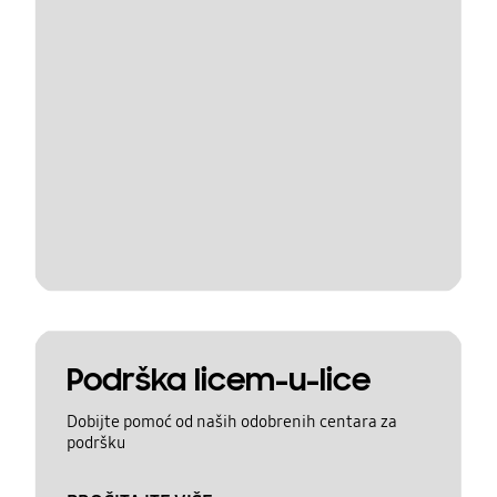
Podrška licem-u-lice
Dobijte pomoć od naših odobrenih centara za
podršku