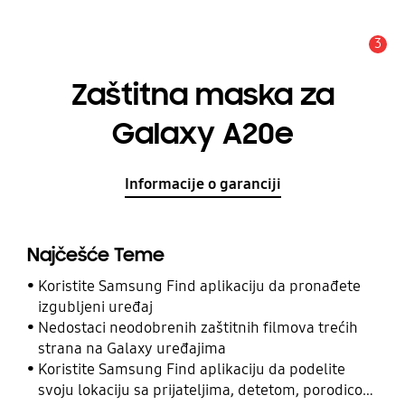
3
Upozorenje
Zaštitna maska za
Galaxy A20e
Informacije o garanciji
Najčešće Teme
Koristite Samsung Find aplikaciju da pronađete
izgubljeni uređaj
Nedostaci neodobrenih zaštitnih filmova trećih
strana na Galaxy uređajima
Koristite Samsung Find aplikaciju da podelite
svoju lokaciju sa prijateljima, detetom, porodicom