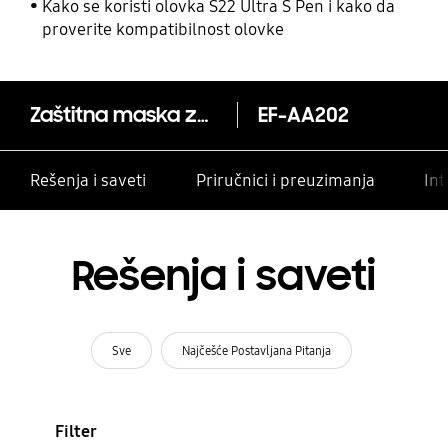
i drugim kontaktima
Kako se koristi olovka S22 Ultra S Pen i kako da
proverite kompatibilnost olovke
Zaštitna maska za Galaxy A20e
EF-AA202
Rešenja i saveti
Priručnici i preuzimanja
Int
Rešenja i saveti
Sve
Najčešće Postavljana Pitanja
Filter