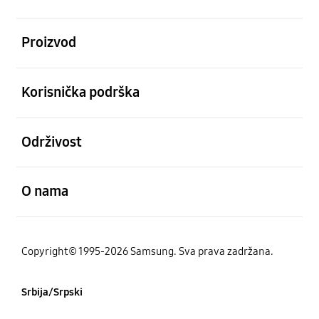
Otvori
Proizvod
Otvori
Korisnička podrška
Otvori
Održivost
Otvori
O nama
Copyright© 1995-2026 Samsung. Sva prava zadržana.
Srbija/Srpski