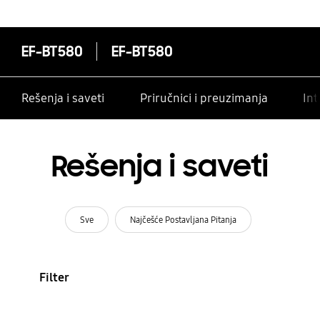
EF-BT580
EF-BT580
Rešenja i saveti
Priručnici i preuzimanja
Int
Rešenja i saveti
Sve
Najčešće Postavljana Pitanja
Filter