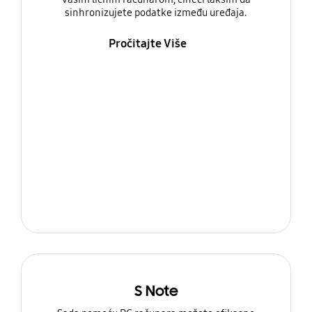
sinhronizujete podatke između uređaja.
Pročitajte Više
S Note