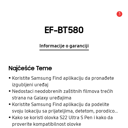
3
Upozorenje
EF-BT580
Informacije o garanciji
Najčešće Teme
Koristite Samsung Find aplikaciju da pronađete
izgubljeni uređaj
Nedostaci neodobrenih zaštitnih filmova trećih
strana na Galaxy uređajima
Koristite Samsung Find aplikaciju da podelite
svoju lokaciju sa prijateljima, detetom, porodicom
i drugim kontaktima
Kako se koristi olovka S22 Ultra S Pen i kako da
proverite kompatibilnost olovke