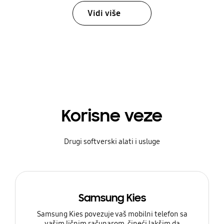
Vidi više
Korisne veze
Drugi softverski alati i usluge
Samsung Kies
Samsung Kies povezuje vaš mobilni telefon sa
vašim ličnim računarom, čineći lakšim da