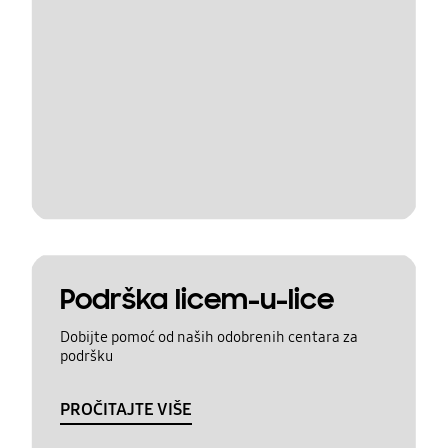
Podrška licem-u-lice
Dobijte pomoć od naših odobrenih centara za
podršku
PROČITAJTE VIŠE