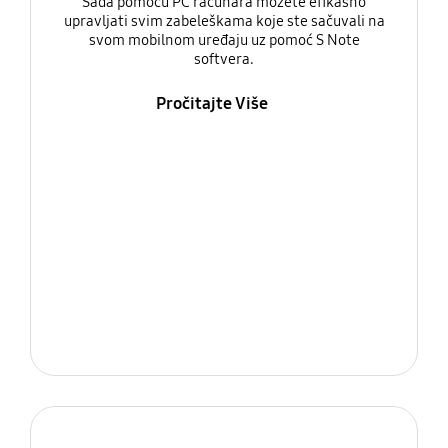
Sada pomoću PC računara možete efikasno
upravljati svim zabeleškama koje ste sačuvali na
svom mobilnom uređaju uz pomoć S Note
softvera.
Pročitajte Više