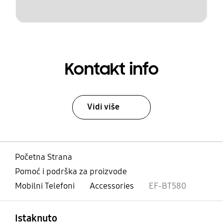
Kontakt info
Vidi više
Početna Strana
Pomoć i podrška za proizvode
Mobilni Telefoni
Accessories
EF-BT580
Otvori
Footer Navigation
Istaknuto