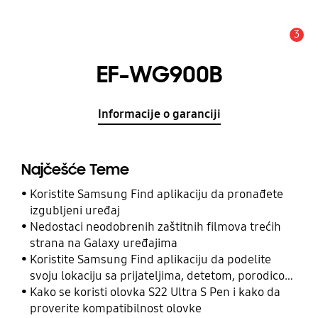
3
Upozorenje
EF-WG900B
Informacije o garanciji
Najčešće Teme
Koristite Samsung Find aplikaciju da pronađete
izgubljeni uređaj
Nedostaci neodobrenih zaštitnih filmova trećih
strana na Galaxy uređajima
Koristite Samsung Find aplikaciju da podelite
svoju lokaciju sa prijateljima, detetom, porodicom
i drugim kontaktima
Kako se koristi olovka S22 Ultra S Pen i kako da
proverite kompatibilnost olovke