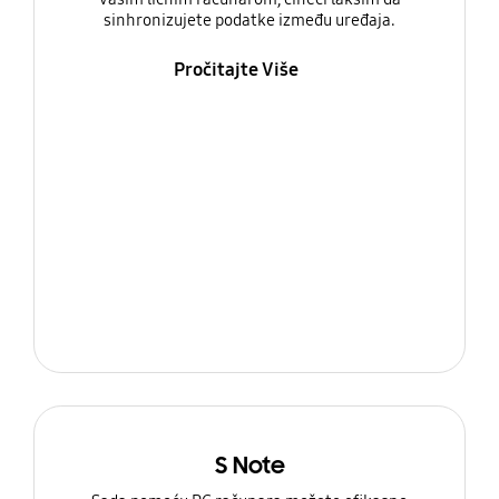
sinhronizujete podatke između uređaja.
Pročitajte Više
S Note