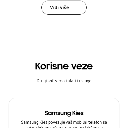
Vidi više
Korisne veze
Drugi softverski alati i usluge
Samsung Kies
Samsung Kies povezuje vaš mobilni telefon sa
vašim ličnim računarom, čineći lakšim da