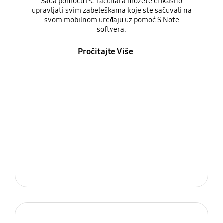
Sada pomoću PC računara možete efikasno
upravljati svim zabeleškama koje ste sačuvali na
svom mobilnom uređaju uz pomoć S Note
softvera.
Pročitajte Više