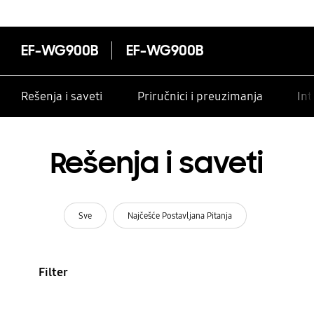
EF-WG900B
EF-WG900B
Rešenja i saveti
Priručnici i preuzimanja
Int
Rešenja i saveti
Sve
Najčešće Postavljana Pitanja
Filter