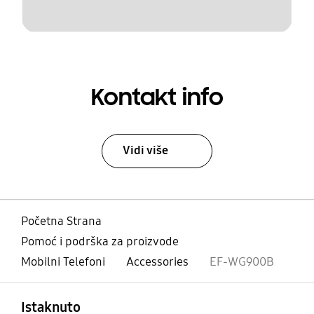
Kontakt info
Vidi više
Početna Strana
Pomoć i podrška za proizvode
Mobilni Telefoni
Accessories
EF-WG900B
Otvori
Footer Navigation
Istaknuto