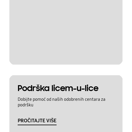
Podrška licem-u-lice
Dobijte pomoć od naših odobrenih centara za
podršku
PROČITAJTE VIŠE