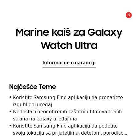
3
Upozorenje
Marine kaiš za Galaxy
Watch Ultra
Informacije o garanciji
Najčešće Teme
Koristite Samsung Find aplikaciju da pronađete
izgubljeni uređaj
Nedostaci neodobrenih zaštitnih filmova trećih
strana na Galaxy uređajima
Koristite Samsung Find aplikaciju da podelite
svoju lokaciju sa prijateljima, detetom, porodicom