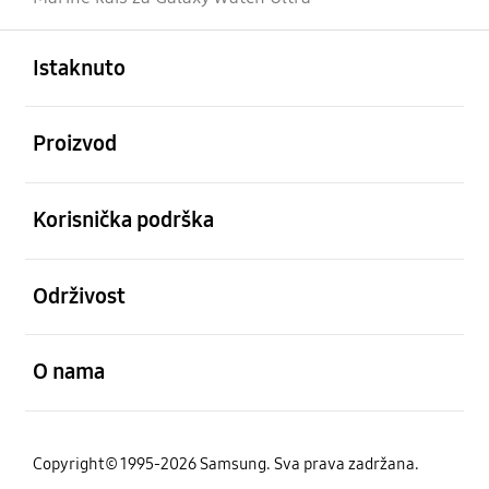
Otvori
Footer Navigation
Istaknuto
Otvori
Proizvod
Otvori
Korisnička podrška
Otvori
Održivost
Otvori
O nama
Copyright© 1995-2026 Samsung. Sva prava zadržana.