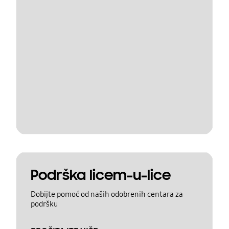
Podrška licem-u-lice
Dobijte pomoć od naših odobrenih centara za
podršku