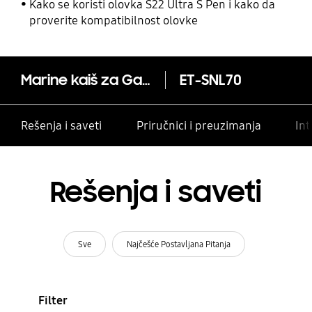
i drugim kontaktima
Kako se koristi olovka S22 Ultra S Pen i kako da
proverite kompatibilnost olovke
Marine kaiš za Galaxy Watch Ultra
ET-SNL70
Rešenja i saveti
Priručnici i preuzimanja
Int
Rešenja i saveti
Sve
Najčešće Postavljana Pitanja
Filter