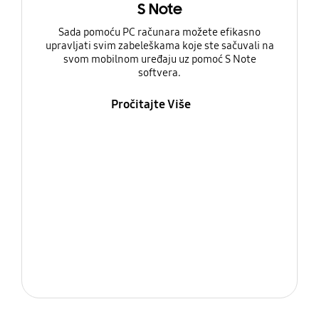
S Note
Sada pomoću PC računara možete efikasno
upravljati svim zabeleškama koje ste sačuvali na
svom mobilnom uređaju uz pomoć S Note
softvera.
Pročitajte Više