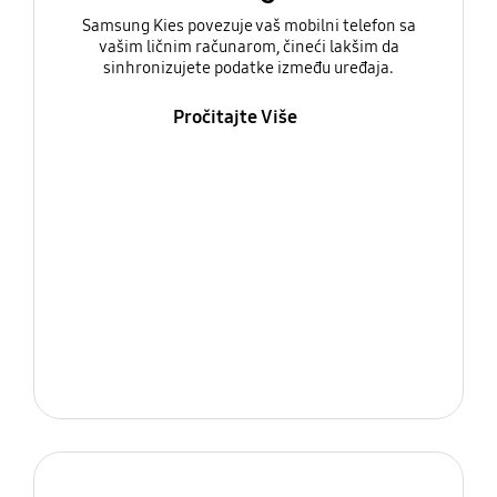
Samsung Kies povezuje vaš mobilni telefon sa
vašim ličnim računarom, čineći lakšim da
sinhronizujete podatke između uređaja.
Pročitajte Više