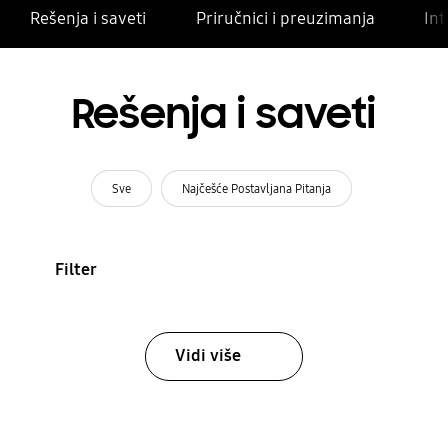
Rešenja i saveti
Priručnici i preuzimanja
Int
Rešenja i saveti
Sve
Najčešće Postavljana Pitanja
Filter
Vidi više