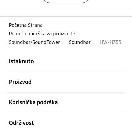
Početna Strana
Pomoć i podrška za proizvode
Soundbar/SoundTower
Soundbar
HW-H355
Otvori
Footer Navigation
Istaknuto
Otvori
Proizvod
Otvori
Korisnička podrška
Otvori
Održivost