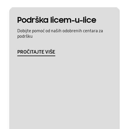
Podrška licem-u-lice
Dobijte pomoć od naših odobrenih centara za
podršku
PROČITAJTE VIŠE