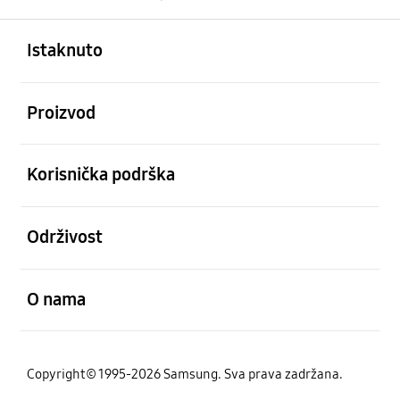
Otvori
Footer Navigation
Istaknuto
Otvori
Proizvod
Otvori
Korisnička podrška
Otvori
Održivost
Otvori
O nama
Copyright© 1995-2026 Samsung. Sva prava zadržana.