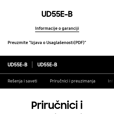
UD55E-B
Informacije o garanciji
Preuzmite "Izjava o Usaglašenosti(PDF)"
UD55E-B
UD55E-B
Rešenja i saveti
Priručnici i preuzimanja
Int
Priručnici i