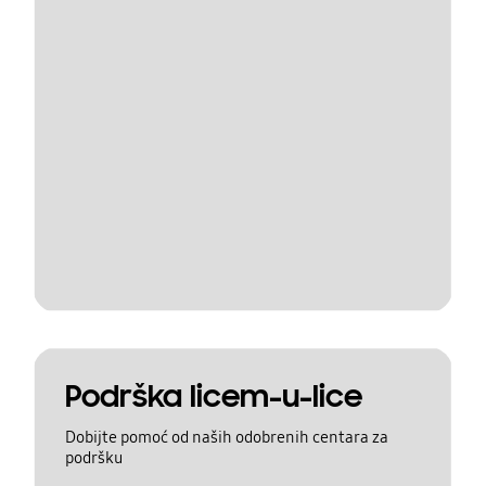
Podrška licem-u-lice
Dobijte pomoć od naših odobrenih centara za
podršku