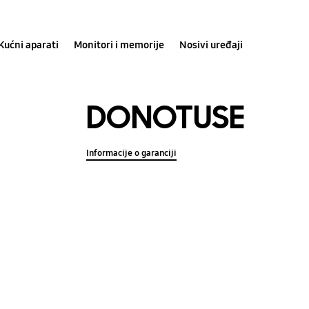
Kućni aparati
Monitori i memorije
Nosivi uređaji
DONOTUSE
Informacije o garanciji