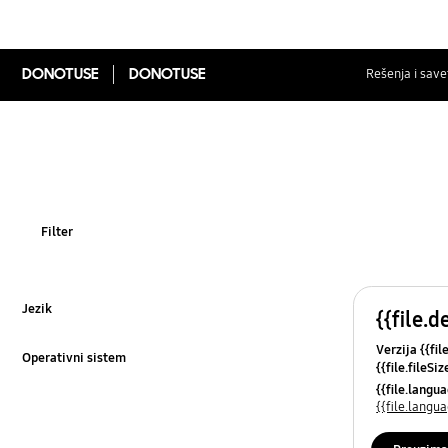
DONOTUSE
DONOTUSE
Rešenja i save
Filter
Jezik
{{file.d
Klikni za proširenje
Verzija {{fil
Operativni sistem
{{file.fileSi
Klikni za proširenje
{{file.osNa
{{file.lang
{{file.lang