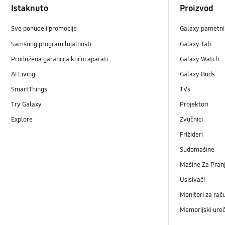
Istaknuto
Proizvod
Sve ponude i promocije
Galaxy pametni 
Samsung program lojalnosti
Galaxy Tab
Produžena garancija kućni aparati
Galaxy Watch
AI Living
Galaxy Buds
SmartThings
TVs
Try Galaxy
Projektori
Explore
Zvučnici
Frižideri
Sudomašine
Mašine Za Pranj
Usisivači
Monitori za rač
Memorijski uređ