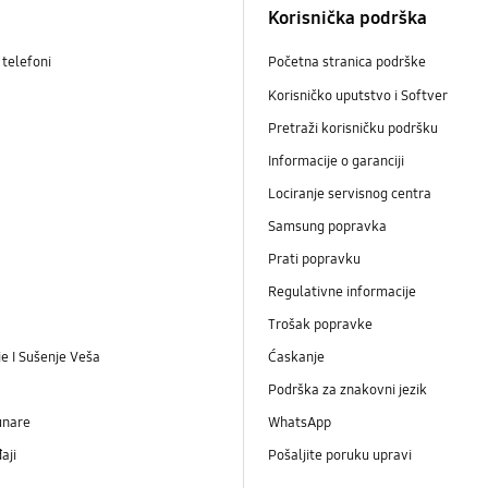
Korisnička podrška
telefoni
Početna stranica podrške
Korisničko uputstvo i Softver
Pretraži korisničku podršku
Informacije o garanciji
Lociranje servisnog centra
Samsung popravka
Prati popravku
Regulativne informacije
Trošak popravke
e I Sušenje Veša
Ćaskanje
Podrška za znakovni jezik
unare
WhatsApp
aji
Pošaljite poruku upravi