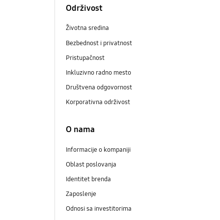
Održivost
Životna sredina
Bezbednost i privatnost
Pristupačnost
Inkluzivno radno mesto
Društvena odgovornost
Korporativna održivost
O nama
Informacije o kompaniji
Oblast poslovanja
Identitet brenda
Zaposlenje
Odnosi sa investitorima