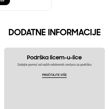
nje
DODATNE INFORMACIJE
Podrška licem-u-lice
Dobijte pomoć od naših odobrenih centara za podršku
PROČITAJTE VIŠE