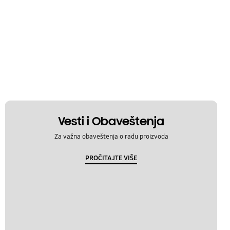
Vesti i Obaveštenja
Za važna obaveštenja o radu proizvoda
PROČITAJTE VIŠE