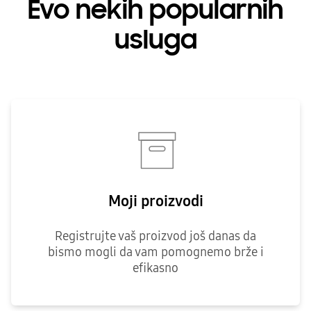
Evo nekih popularnih
usluga
Moji proizvodi
Registrujte vaš proizvod još danas da
bismo mogli da vam pomognemo brže i
efikasno