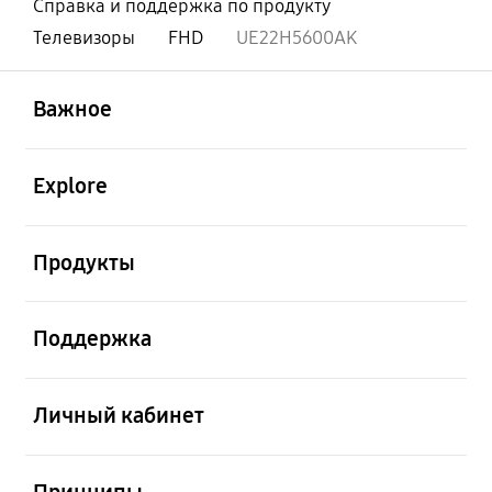
Справка и поддержка по продукту
Телевизоры
FHD
UE22H5600AK
открыть
Footer Navigation
Важное
открыть
Explore
открыть
Продукты
открыть
Поддержка
открыть
Личный кабинет
открыть
Принципы