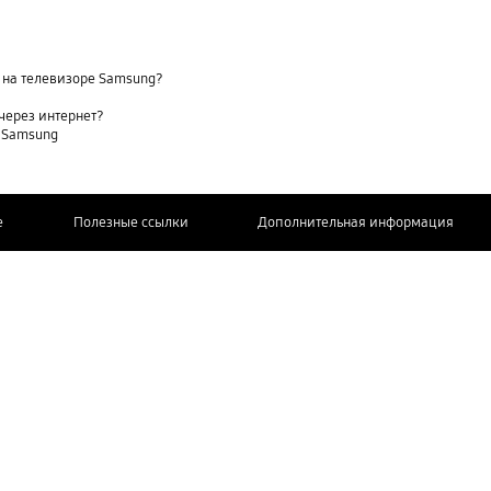
 на телевизоре Samsung?
через интернет?
е Samsung
e
Полезные ссылки
Дополнительная информация
СВЯЖИТЕСЬ
С НАМИ