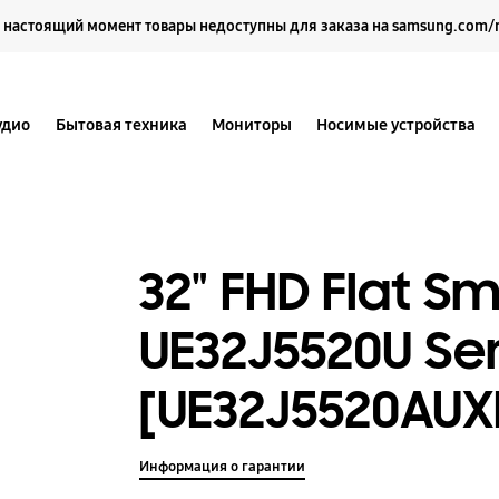
Выберите свое местоположение и язык.
 настоящий момент товары недоступны для заказа на samsung.com/
удио
Бытовая техника
Мониторы
Носимые устройства
32" FHD Flat S
UE32J5520U Ser
[UE32J5520AUX
Информация о гарантии