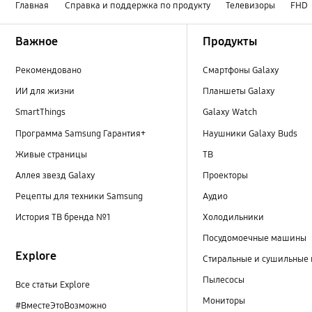
Главная
Справка и поддержка по продукту
Телевизоры
FHD
Footer Navigation
Важное
Продукты
Рекомендовано
Смартфоны Galaxy
ИИ для жизни
Планшеты Galaxy
SmartThings
Galaxy Watch
Программа Samsung Гарантия+
Наушники Galaxy Buds
Живые страницы
ТВ
Аллея звезд Galaxy
Проекторы
Рецепты для техники Samsung
Аудио
История ТВ бренда №1
Холодильники
Посудомоечные машины
Explore
Стиральные и сушильные
Пылесосы
Все статьи Explore
Мониторы
#ВместеЭтоВозможно