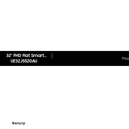
32" FHD Flat Smart TV UE32J5520U Series 5
Реш
UE32J5520AU
Фильтр