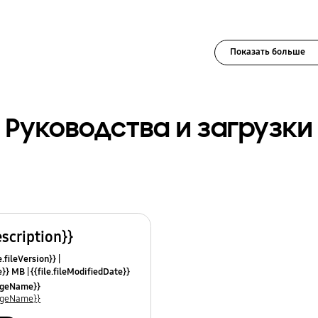
Показать больше
Руководства и загрузки
escription}}
e.fileVersion}}
ze}} MB
{{file.fileModifiedDate}}
mes}}
uageName}}
uageName}}