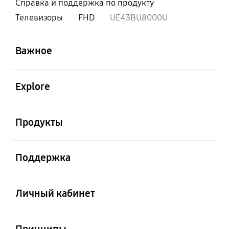
Справка и поддержка по продукту
Телевизоры
FHD
UE43BU8000U
открыть
Footer Navigation
Важное
открыть
Explore
открыть
Продукты
открыть
Поддержка
открыть
Личный кабинет
открыть
Принципы