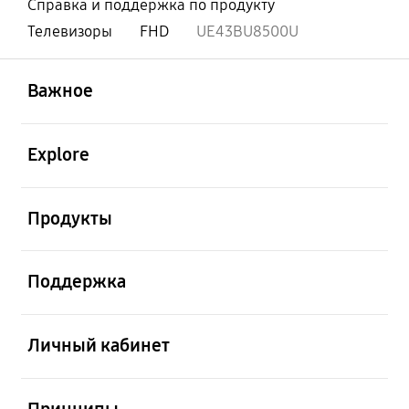
Справка и поддержка по продукту
Телевизоры
FHD
UE43BU8500U
открыть
Footer Navigation
Важное
открыть
Explore
открыть
Продукты
открыть
Поддержка
открыть
Личный кабинет
открыть
Принципы