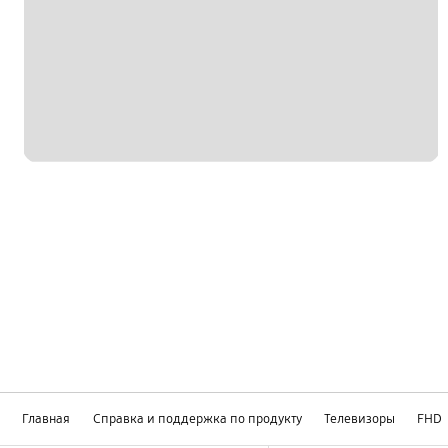
Главная
Справка и поддержка по продукту
Телевизоры
FHD
Footer Navigation