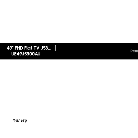
49" FHD Flat TV J5300 Series 5
Реш
UE49J5300AU
Фильтр