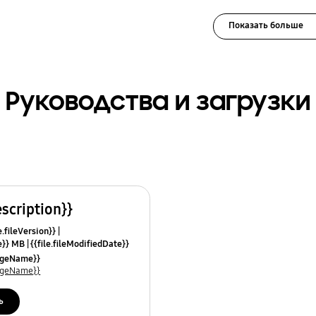
Показать больше
Руководства и загрузки
escription}}
e.fileVersion}}
ze}} MB
{{file.fileModifiedDate}}
mes}}
uageName}}
uageName}}
ь