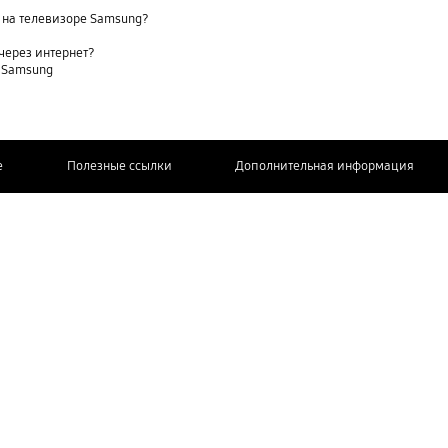
 на телевизоре Samsung?
через интернет?
е Samsung
e
Полезные ссылки
Дополнительная информация
СВЯЖИТЕСЬ
С НАМИ