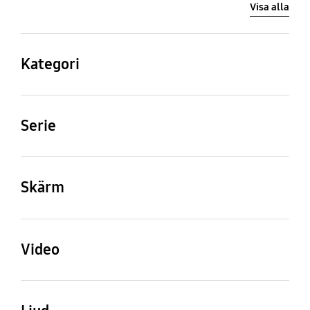
Visa alla
Kategori
QLED
Serie
6
Skärm
Skärmstorlek
Upplösning
43"
3,840 x 2,160
Video
Picture Engine
PQI (Picture Quality
Index)
Quantum Processor Lite