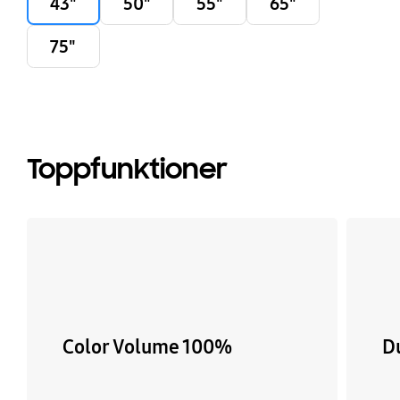
43"
50"
55"
65"
75"
Toppfunktioner
Color Volume 100%
D