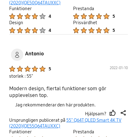
up
(2020)(QE50Q64TAUXXC)
Funktioner
Prestanda
Product Ratings :
Product Ratings :
4
5
Design
Prisvärdhet
Product Ratings :
Product Ratings :
4
5
Antonio
Product Ratings :
2022-01-10
5
storlek : 55"
Modern design, flertal funktioner som gör
upplevelsen top.
Jag rekommenderar den här produkten.
Hjälpsam?
thumb
share
Ursprungligen publicerat på
55" Q64T QLED Smart 4K TV
up
(2020)(QE55Q64TAUXXC)
Funktioner
Prestanda
Product Ratings :
Product Ratings :