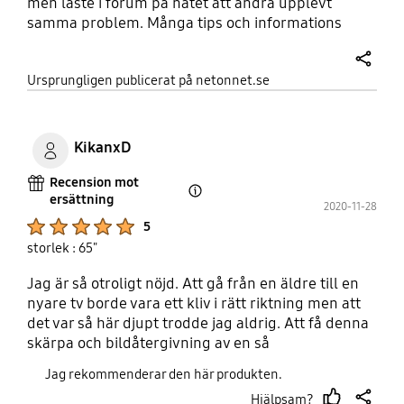
men läste i forum på nätet att andra upplevt
samma problem. Många tips och informations
videos på nätet senare så blev bilden knivskarp
och otroligt högupplöst. Väldigt skönt för ögonen
share
Ursprungligen publicerat på netonnet.se
på kvällen då bildens ljusstyrka anpassar sig efter
belysningen runt omkring Rekommenderar varmt
denna produkt
KikanxD
Recension mot
ersättning
Open Tooltip Layer
2020-11-28
Product Ratings :
5
storlek : 65"
Jag är så otroligt nöjd. Att gå från en äldre till en
nyare tv borde vara ett kliv i rätt riktning men att
det var så här djupt trodde jag aldrig. Att få denna
skärpa och bildåtergivning av en så
kostnadseffektiv TV det trodde jag aldrig. Samsung
Jag rekommenderar den här produkten.
slutar aldrig att förvåna, mästarklass på alla plan.
Hjälpsam?
Utseende mässigt flyter denna tv in överallt från