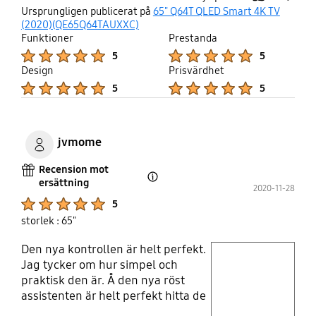
thumb
share
Ursprungligen publicerat på
65" Q64T QLED Smart 4K TV
en utställning i Louvren till ett hus i Lilla Piteå så är
up
(2020)(QE65Q64TAUXXC)
den tidlös.
Funktioner
Prestanda
Product Ratings :
Product Ratings :
5
5
Design
Prisvärdhet
Product Ratings :
Product Ratings :
5
5
jvmome
Recension mot
ersättning
Open Tooltip Layer
2020-11-28
Product Ratings :
5
storlek : 65"
Den nya kontrollen är helt perfekt.
play video
Jag tycker om hur simpel och
praktisk den är. Å den nya röst
Layer popup open
assistenten är helt perfekt hitta de
man söker.