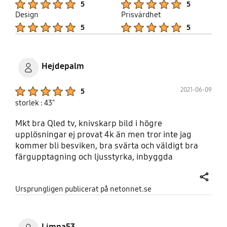
5
5
Design
Prisvärdhet
Product Ratings :
Product Ratings :
5
5
Hejdepalm
Product Ratings :
2021-06-09
5
storlek : 43"
Mkt bra Qled tv, knivskarp bild i högre
upplösningar ej provat 4k än men tror inte jag
kommer bli besviken, bra svärta och väldigt bra
färgupptagning och ljusstyrka, inbyggda
högtalaren gör sitt jobb helt ok men jag skulle
rekomendera en soundbar för att få ut allt då ljud
share
Ursprungligen publicerat på netonnet.se
och bild går hand i hand. Samsung gör prisvärda
och grymma pc skärmar, mobilskärmar mm.
Därför valde jag att köpa denna tv. Den kostade
11990kt och går nu att få på kampanj för 10190kr.
Limpa53