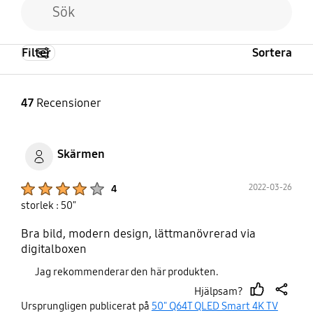
Filter
Sortera
47
Recensioner
Skärmen
Product Ratings :
2022-03-26
4
storlek : 50"
Bra bild, modern design, lättmanövrerad via
digitalboxen
Jag rekommenderar den här produkten.
Hjälpsam?
thumb
share
Ursprungligen publicerat på
50" Q64T QLED Smart 4K TV