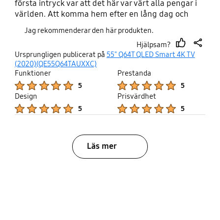
första intryck var att det här var värt alla pengar i
världen. Att komma hem efter en lång dag och
kunna titta på tv är en skön känsla att nu kunna
Jag rekommenderar den här produkten.
titta på tv i så här bra upplösning och en stor tv det
Hjälpsam?
för mig är oslagbart.
thumb
share
Ursprungligen publicerat på
55" Q64T QLED Smart 4K TV
up
(2020)(QE55Q64TAUXXC)
Funktioner
Prestanda
Product Ratings :
Product Ratings :
5
5
Design
Prisvärdhet
Product Ratings :
Product Ratings :
5
5
Läs mer
bazaarvoice Certification Label