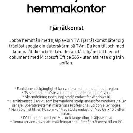
hemmakontor
Fjärråtkomst
Jobba hemifrån med hjälp av din TV. Fjärråtkomst låter dig
trådlöst spegla din datorskärm på TV:n. Du kan till och med
komma åt din arbetsdator för att få tillgång till filer och
dokument med Microsoft Office 365 - utan att resa dig från
soffan.
* Funktionen tillgänglighet kan variera mellan modell och region.
* TV samt dator måste vara uppkopplade mot ett nätverk.
* Skärmdelning (spegling) stödjs endast för Windows 10.
* Fjärråtkomst till en PC som kör Windows stödjs endast för Windows 7 eller
senare. Operativsystemet måste vara Professional Edition eller högre.
* Fjärråtkomst till en PC som kör Mac stödjs endast för Mac OS X 10.5 eller
senare.
* PC tillbehör som t.ex. Mus och tangentbord säljs separat.
* Denna service kräver att inställningarna tillåter fjärråtkomst till en PC.