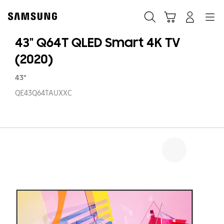
Skip
Skip
to
to
Sök
Kundvagn
Navigation
Logga in
content
accessibility
help
43" Q64T QLED Smart 4K TV
(2020)
43"
QE43Q64TAUXXC
43
Q
Q
S
4