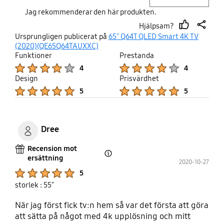
Jag rekommenderar den här produkten.
Hjälpsam?
thumb
share
Ursprungligen publicerat på
65" Q64T QLED Smart 4K TV
up
(2020)(QE65Q64TAUXXC)
Funktioner
Prestanda
Product Ratings :
Product Ratings :
4
4
Design
Prisvärdhet
Product Ratings :
Product Ratings :
5
5
Dree
Recension mot
ersättning
Open Tooltip Layer
2020-10-27
Product Ratings :
5
storlek : 55"
När jag först fick tv:n hem så var det första att göra
att sätta på något med 4k upplösning och mitt