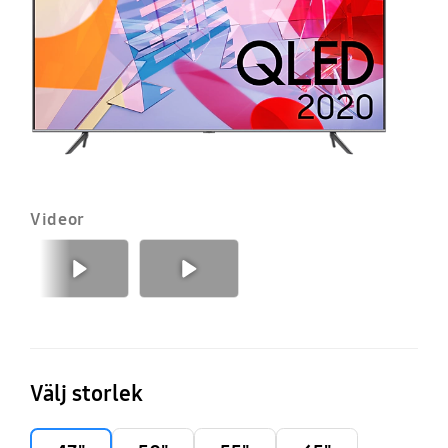
T
(2
Videor
Föregående
Nästa
Välj storlek