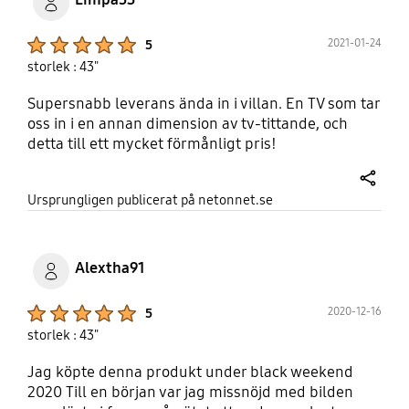
Om du vill ha bättre skärm så skulle jag
rekomendera Oled men då snackar vi 20k plus.
Product Ratings :
2021-01-24
5
Den inbyggda smarttv funktionen med en grym tv
storlek : 43"
dosa fungerar grymt bra! Samsung levererar en
mkt prisvärd produkt.
Supersnabb leverans ända in i villan. En TV som tar
oss in i en annan dimension av tv-tittande, och
detta till ett mycket förmånligt pris!
share
Ursprungligen publicerat på netonnet.se
Alextha91
Product Ratings :
2020-12-16
5
storlek : 43"
Jag köpte denna produkt under black weekend
2020 Till en början var jag missnöjd med bilden