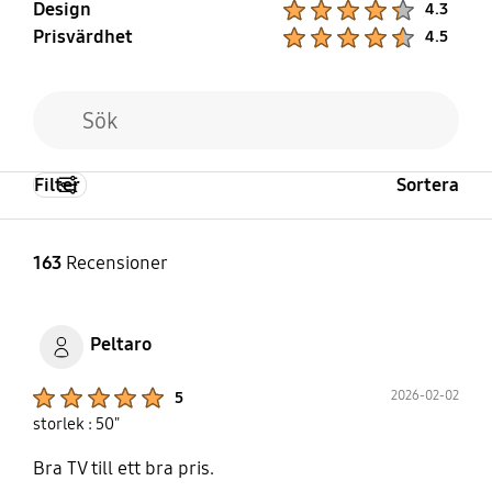
Design
4.3
Prisvärdhet
Product Ratings :
4.5
Filter
Sortera
163
Recensioner
Peltaro
Product Ratings :
2026-02-02
5
storlek : 50"
Bra TV till ett bra pris.