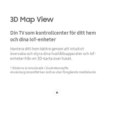
3D Map View
Din TV som kontrollcenter för ditt hem
och dina IoT-enheter
Hantera ditt hem bättre genom att intuitivt
övervaka och styra dina hushållsapparater och IoT-
enheter från en 3D-karta över huset.
* Bilderna är simulerade i illustrationssyfte.
Användargränssnittet kan ändras utan föregående meddelande.
Indicator 1