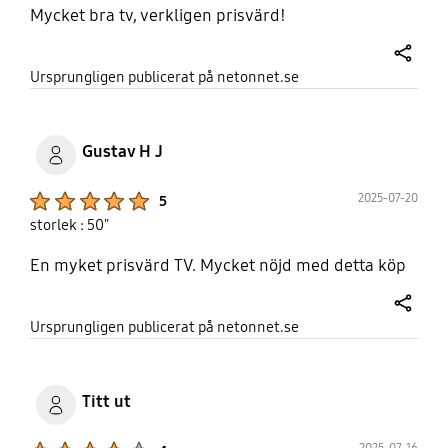
Mycket bra tv, verkligen prisvärd!
share
Ursprungligen publicerat på netonnet.se
Gustav H J
Product Ratings :
2025-07-20
5
storlek : 50"
En myket prisvärd TV. Mycket nöjd med detta köp
share
Ursprungligen publicerat på netonnet.se
Titt ut
Product Ratings :
2025-07-16