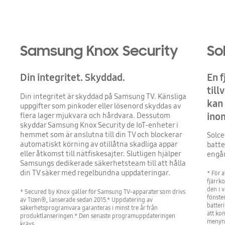
Samsung Knox Security
So
Din integritet. Skyddad.
En f
till
Din integritet är skyddad på Samsung TV. Känsliga
kan 
uppgifter som pinkoder eller lösenord skyddas av
ino
flera lager mjukvara och hårdvara. Dessutom
skyddar Samsung Knox Security de IoT-enheter i
hemmet som är anslutna till din TV och blockerar
Solce
automatiskt körning av otillåtna skadliga appar
batte
eller åtkomst till nätfiskesajter. Slutligen hjälper
engån
Samsungs dedikerade säkerhetsteam till att hålla
din TV säker med regelbundna uppdateringar.
* För 
fjärrk
den i 
* Secured by Knox gäller för Samsung TV-apparater som drivs
fönste
av Tizen®, lanserade sedan 2015.* Uppdatering av
batter
säkerhetsprogramvara garanteras i minst tre år från
att kon
produktlanseringen.* Den senaste programuppdateringen
menyn 
krävs.