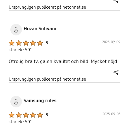
share
Ursprungligen publicerat på netonnet.se
Hozan Sulivani
Product Ratings :
2025-09-09
5
storlek : 50"
Otrolig bra tv, galen kvalitet och bild. Mycket nöjd!
share
Ursprungligen publicerat på netonnet.se
Samsung rules
Product Ratings :
2025-09-05
5
storlek : 50"