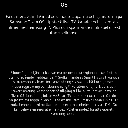
OS
Få ut mer av din TV med de senaste apparna och tjänsterna på
Samsung Tizen OS. Upptäck live-TV-kanaler och tusentals
filmer med Samsung TV Plus och spännande molnspel direkt
utan spelkonsol.
* Innehåll och tjänster kan variera beroende på region och kan ändras 
utan föregående meddelande. * Godkännande av Smart Hubs villkor och 
sekretesspolicy krävs före användning.* Vissa innehåll och tjänster 
kräver registrering och abonnemang.* (Förutom Kina, Turkiet, Israel) 
Kräver Samsung-konto för att få tillgång till hela utbudet av Samsung 
Tizen OS-funktioner, inklusive Smart TV-funktioner och appar. Om du 
väljer att inte logga in kan du endast ansluta till markbunden TV (gäller 
endast enheter med mottagare) och externa enheter, t.ex. via HDMI. Du 
kan behöva en separat enhet (t.ex. PC eller mobil) för att skapa ett 
Samsung-konto. 