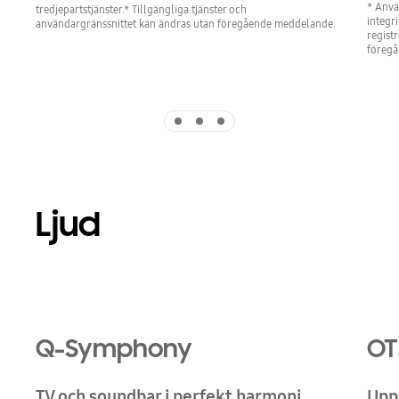
* Anvä
tredjepartstjänster.* Tillgängliga tjänster och
integr
användargränssnittet kan ändras utan föregående meddelande.
regist
föreg
Indicator 1
Indicator 2
Indicator 3
Ljud
Playing video
Q-Symphony
OT
TV och soundbar i perfekt harmoni
Upps