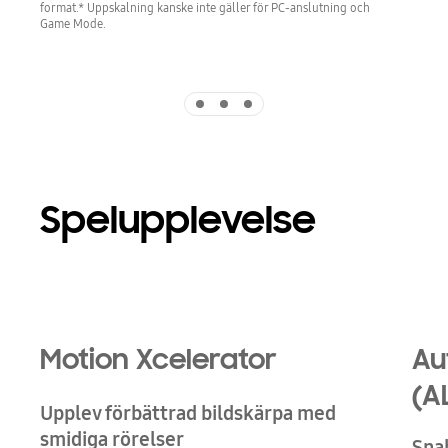
format.* Uppskalning kanske inte gäller för PC-anslutning och
Game Mode.
Indicator 1
Indicator 2
Indicator 3
Spelupplevelse
Motion Xcelerator
Au
(A
Upplev förbättrad bildskärpa med
smidiga rörelser
Sna