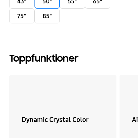
43"
50"
55"
65"
75"
85"
Toppfunktioner
Dynamic Crystal Color
A