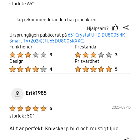
storlek : 65"
Jag rekommenderar den här produkten.
Hjälpsam?
thumb
share
Ursprungligen publicerat på
65" Crystal UHD DU8005 4K
up
Smart TV (2024)(TU65DU8005KXXC)
Funktioner
Prestanda
Product Ratings :
Product Ratings :
3
3
Design
Prisvärdhet
Product Ratings :
Product Ratings :
4
5
Erik1985
Product Ratings :
2025-09-15
5
storlek : 50"
Allt är perfekt. Knivskarp bild och mustigt ljud.