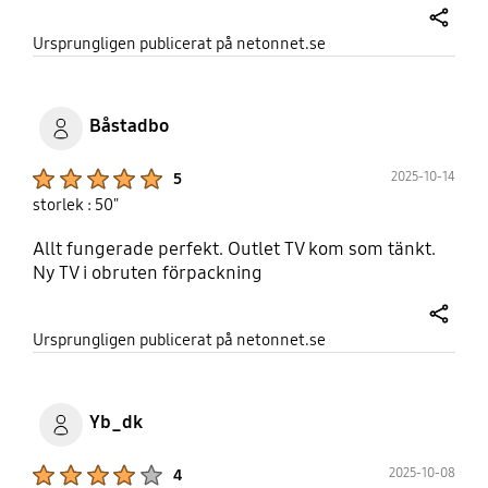
share
Ursprungligen publicerat på netonnet.se
Båstadbo
Product Ratings :
2025-10-14
5
storlek : 50"
Allt fungerade perfekt. Outlet TV kom som tänkt.
Ny TV i obruten förpackning
share
Ursprungligen publicerat på netonnet.se
Yb_dk
Product Ratings :
2025-10-08
4