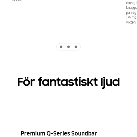
energi
knappa
på reg
TV-mod
vikten
Indicator 1
Indicator 2
Indicator 3
För fantastiskt ljud
Premium Q-Series Soundbar