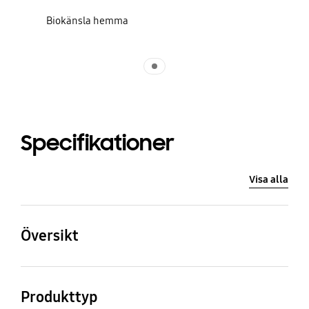
Biokänsla hemma
Indicator 1
Specifikationer
Visa alla
Översikt
Upplösning
HDMI
Produkttyp
4K (3,840 x 2,160)
3