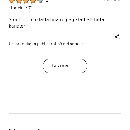
4
storlek : 50"
Stor fin bild o lätta fina reglage lätt att hitta
kanaler
share
Ursprungligen publicerat på netonnet.se
Läs mer
bazaarvoice Certification Label