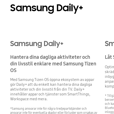
Samsung Daily+
Samsung Daily+
Sm
Hantera dina dagliga aktiviteter och
Låt
din livsstil enklare med Samsung Tizen
Optim
OS
skräd
inbyg
Med Samsung Tizen OS öppna ekosystem av appar
anpa
gör Daily+ att du enkelt kan hantera dina dagliga
kompa
aktiviteter och din livsstil från din TV. Daily+
innehåller appar och tjänster som SmartThings,
* Till
Workspace med mera.
beroen
och ka
Blueto
*Samsung ansvarar inte för några tredjepartstjänster och
inlogg
ansvarar inte för eventuella skador eller förluster som orsakas av