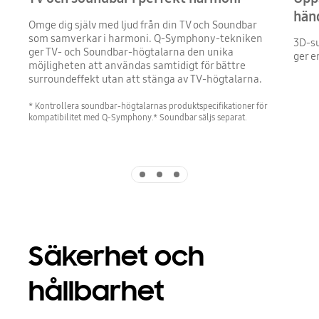
hän
Omge dig själv med ljud från din TV och Soundbar
som samverkar i harmoni. Q-Symphony-tekniken
3D-su
ger TV- och Soundbar-högtalarna den unika
ger e
möjligheten att användas samtidigt för bättre
surroundeffekt utan att stänga av TV-högtalarna.
* Kontrollera soundbar-högtalarnas produktspecifikationer för
kompatibilitet med Q-Symphony.* Soundbar säljs separat.
Indicator 1
Indicator 2
Indicator 3
Säkerhet och
hållbarhet