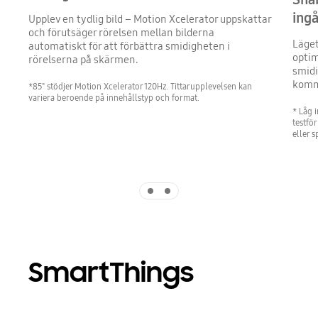
ing
Upplev en tydlig bild – Motion Xcelerator uppskattar
och förutsäger rörelsen mellan bilderna
Läget
automatiskt för att förbättra smidigheten i
optim
rörelserna på skärmen.
smidi
komm
*85" stödjer Motion Xcelerator 120Hz. Tittarupplevelsen kan
variera beroende på innehållstyp och format.
* Låg 
testfö
eller s
Indicator 1
Indicator 2
SmartThings
Playing video