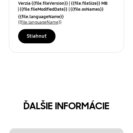
Verzia {{file.fileVersion}}
{{file.fileSize}} MB
{{file.fileModifiedDate}}
{{file.osNames}}
{{file.languageName}}
{{file.languageName}}
Stiahnuť
ĎALŠIE INFORMÁCIE