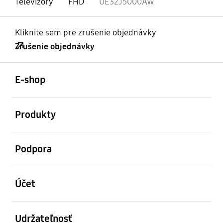
Televízory
FHD
UE32J5000AW
Kliknite sem pre zrušenie objednávky
Zrušenie objednávky
otvorené
Footer Navigation
E-shop
otvorené
Produkty
otvorené
Podpora
otvorené
Účet
otvorené
Udržateľnosť