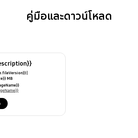
คู่มือและดาวน์โหลด
escription}}
ile.fileVersion}}
ize}} MB
ModifiedDate}}
uageName}}
ames}}
uageName}}
ด