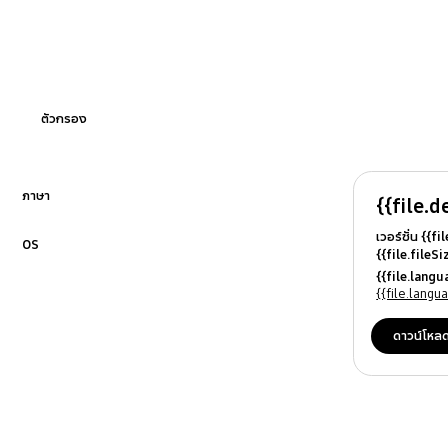
ฟิลเตอร์
อุณหภูมิ
ตัวกรอง
ภาษา
{{file.d
คลิกเพื่อขยาย
เวอร์ชั่น {{f
OS
{{file.fileS
คลิกเพื่อขยาย
{{file.file
{{file.lang
{{file.osN
{{file.lang
ดาวน์โหล