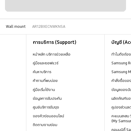
Wall mount
AR12BXECNWKNSA
การบริการ (Support)
บัญชี (A
หน้าหลัก บริการช่วยเหลือ
ทำไมถึงต้อ
คู่มือและซอฟแวร์
Samsung R
ค้นหาบริการ
Samsung 
คำถามที่พบบ่อย
คำสั่งซื้อข
คู่มือเริ่มใช้งาน
ข้อมูลของฉั
ข้อมูลการรับประกัน
ผลิตภัณฑ์ขอ
ศูนย์บริการซัมซุง
คูปองส่วนล
จองคิวซ่อมออนไลน์
คะแนนสะสม
(My Samsu
ติดตามงานซ่อม
คอมมูนิตี้