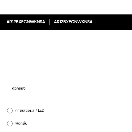
AR12BXECNWKNSA
AR12BXECNWKNSA
ตัวกรอง
การแสดงผล / LED
ฟังก์ชั่น