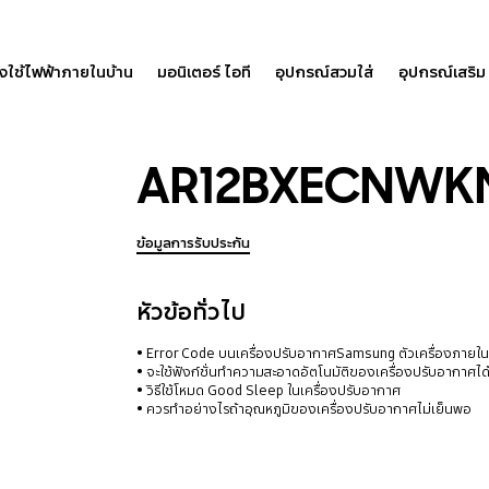
องใช้ไฟฟ้าภายในบ้าน
มอนิเตอร์ ไอที
อุปกรณ์สวมใส่
อุปกรณ์เสริม
AR12BXECNWK
ข้อมูลการรับประกัน
หัวข้อทั่วไป
Error Code บนเครื่องปรับอากาศSamsung ตัวเครื่องภายใ
จะใช้ฟังก์ชั่นทำความสะอาดอัตโนมัติของเครื่องปรับอากาศได
วิธีใช้โหมด Good Sleep ในเครื่องปรับอากาศ
ควรทำอย่างไรถ้าอุณหภูมิของเครื่องปรับอากาศไม่เย็นพอ