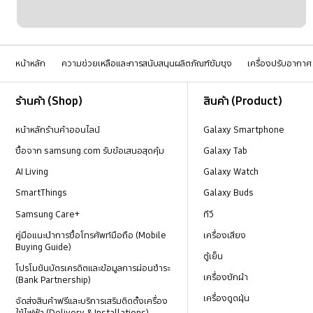
หน้าหลัก
ความช่วยเหลือและการสนับสนุนผลิตภัณฑ์ซัมซุง
เครื่องปรับอากาศ
Footer Navigation
ร้านค้า (Shop)
สินค้า (Product)
หน้าหลักร้านค้าออนไลน์
Galaxy Smartphone
ซื้อจาก samsung.com รับข้อเสนอสุดคุ้ม
Galaxy Tab
AI Living
Galaxy Watch
SmartThings
Galaxy Buds
Samsung Care+
ทีวี
คู่มือแนะนำการซื้อโทรศัพท์มือถือ (Mobile
เครื่องเสียง
Buying Guide)
ตู้เย็น
โปรโมชันบัตรเครดิตและข้อมูลการผ่อนชำระ
เครื่องซักผ้า
(Bank Partnership)
เครื่องดูดฝุ่น
จัดส่งสินค้าฟรีและบริการเสริมติดตั้งเครื่อง
ใช้ไฟฟ้า (Delivery & Installations)