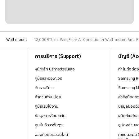
Wall mount
12,000BTU/hr WindFree AirConditioner Wall-mount Anti-Ba
การบริการ (Support)
บัญชี (A
หน้าหลัก บริการช่วยเหลือ
ทำไมถึงต้อ
คู่มือและซอฟแวร์
Samsung R
ค้นหาบริการ
Samsung 
คำถามที่พบบ่อย
คำสั่งซื้อข
คู่มือเริ่มใช้งาน
ข้อมูลของฉั
ข้อมูลการรับประกัน
ผลิตภัณฑ์ขอ
ศูนย์บริการซัมซุง
คูปองส่วนล
จองคิวซ่อมออนไลน์
คะแนนสะสม