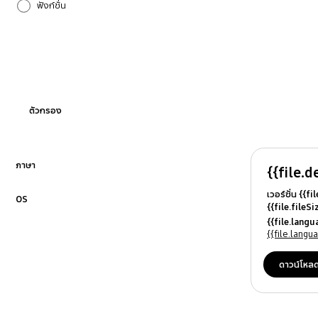
ฟังก์ชั่น
ฟิลเตอร์
อุณหภูมิ
ตัวกรอง
ภาษา
{{file.d
คลิกเพื่อขยาย
เวอร์ชั่น {{f
OS
{{file.fileS
คลิกเพื่อขยาย
{{file.file
{{file.lang
{{file.osN
{{file.lang
ดาวน์โหล