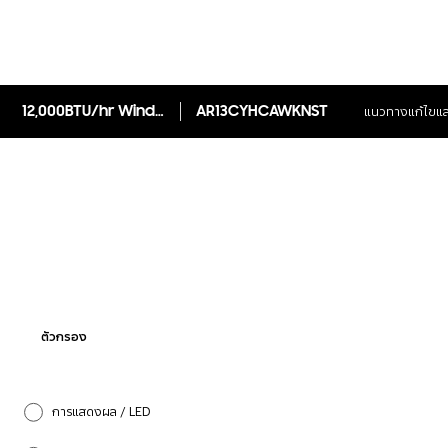
12,000BTU/hr WindFree AirConditioner Wall-mount Anti-Bacterial Cu Filter
AR13CYHCAWKNST
แนวทางแก้ไขแล
ตัวกรอง
การแสดงผล / LED