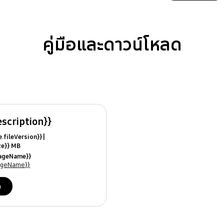
คู่มือและดาวน์โหลด
escription}}
ile.fileVersion}}
ize}} MB
ModifiedDate}}
uageName}}
ames}}
uageName}}
ด