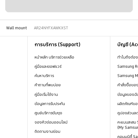
Wall mount
AR24NYFXAWKXST
การบริการ (Support)
บัญชี (A
หน้าหลัก บริการช่วยเหลือ
ทำไมถึงต้อ
คู่มือและซอฟแวร์
Samsung R
ค้นหาบริการ
Samsung 
คำถามที่พบบ่อย
คำสั่งซื้อข
คู่มือเริ่มใช้งาน
ข้อมูลของฉั
ข้อมูลการรับประกัน
ผลิตภัณฑ์ขอ
ศูนย์บริการซัมซุง
คูปองส่วนล
จองคิวซ่อมออนไลน์
คะแนนสะสม
(My Samsu
ติดตามงานซ่อม
คอมมูนิตี้