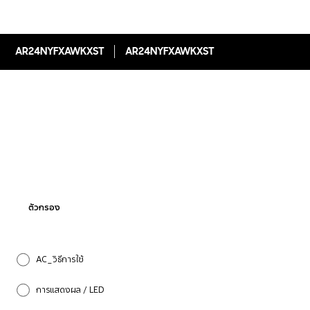
AR24NYFXAWKXST
AR24NYFXAWKXST
ตัวกรอง
AC_วิธีการใช้
การแสดงผล / LED