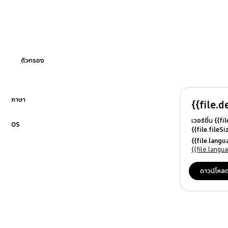
ความสะอาด
ท่อน้ำทิ้ง/น้ำ
ฟังก์ชั่น
ตัวกรอง
ฟิลเตอร์
อุณหภูมิ
ภาษา
{{file.d
คลิกเพื่อขยาย
เวอร์ชั่น {{f
อุปกรณ์เสริม
OS
{{file.fileS
คลิกเพื่อขยาย
{{file.file
{{file.lang
{{file.osN
{{file.lang
ดาวน์โหล