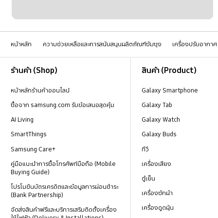
หน้าหลัก
ความช่วยเหลือและการสนับสนุนผลิตภัณฑ์ซัมซุง
เครื่องปรับอากาศ
Footer Navigation
ร้านค้า (Shop)
สินค้า (Product)
หน้าหลักร้านค้าออนไลน์
Galaxy Smartphone
ซื้อจาก samsung.com รับข้อเสนอสุดคุ้ม
Galaxy Tab
AI Living
Galaxy Watch
SmartThings
Galaxy Buds
Samsung Care+
ทีวี
คู่มือแนะนำการซื้อโทรศัพท์มือถือ (Mobile
เครื่องเสียง
Buying Guide)
ตู้เย็น
โปรโมชันบัตรเครดิตและข้อมูลการผ่อนชำระ
เครื่องซักผ้า
(Bank Partnership)
เครื่องดูดฝุ่น
จัดส่งสินค้าฟรีและบริการเสริมติดตั้งเครื่อง
ใช้ไฟฟ้า (Delivery & Installations)