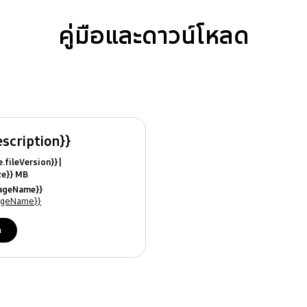
คู่มือและดาวน์โหลด
escription}}
ile.fileVersion}}
ize}} MB
ModifiedDate}}
uageName}}
ames}}
uageName}}
ด