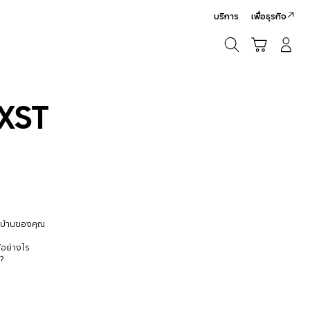
บริการ
เพื่อธุรกิจ
ค้นหา
รถเข็น
เข้าสู่ระบบ/สมัครสมาชิก
ค้นหา
XST
นบ้านของคุณ
้อย่างไร
ร?