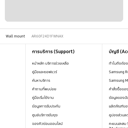
Wall mount
AR60F24D1FWNAX
การบริการ (Support)
บัญชี (A
หน้าหลัก บริการช่วยเหลือ
ทำไมถึงต้อ
คู่มือและซอฟแวร์
Samsung R
ค้นหาบริการ
Samsung 
คำถามที่พบบ่อย
คำสั่งซื้อข
คู่มือเริ่มใช้งาน
ข้อมูลของฉั
ข้อมูลการรับประกัน
ผลิตภัณฑ์ขอ
ศูนย์บริการซัมซุง
คูปองส่วนล
จองคิวซ่อมออนไลน์
คะแนนสะสม