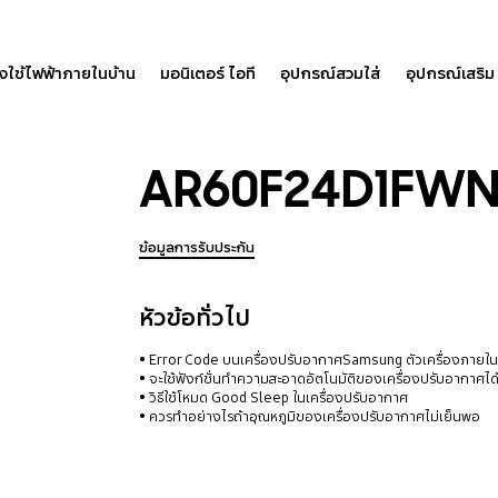
องใช้ไฟฟ้าภายในบ้าน
มอนิเตอร์ ไอที
อุปกรณ์สวมใส่
อุปกรณ์เสริม
AR60F24D1FW
ข้อมูลการรับประกัน
หัวข้อทั่วไป
Error Code บนเครื่องปรับอากาศSamsung ตัวเครื่องภายใ
จะใช้ฟังก์ชั่นทำความสะอาดอัตโนมัติของเครื่องปรับอากาศได
วิธีใช้โหมด Good Sleep ในเครื่องปรับอากาศ
ควรทำอย่างไรถ้าอุณหภูมิของเครื่องปรับอากาศไม่เย็นพอ