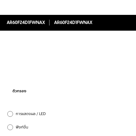
AR60F24D1FWNAX
AR60F24D1FWNAX
ตัวกรอง
การแสดงผล / LED
ฟังก์ชั่น