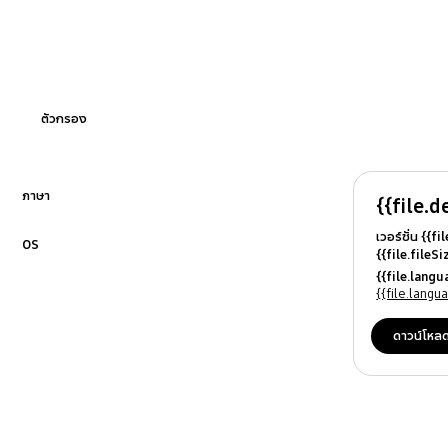
การใช้งาน
กำลังไฟ
คุณสมบัติและข้อมูลจำเพาะ
ตัวกรอง
อุปกรณ์เสริม
OT_Others
ภาษา
{{file.d
คลิกเพื่อขยาย
เวอร์ชั่น {{f
OS
{{file.fileS
คลิกเพื่อขยาย
{{file.file
{{file.lang
{{file.osN
{{file.lang
ดาวน์โหล