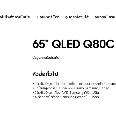
องใช้ไฟฟ้าภายในบ้าน
มอนิเตอร์ ไอที
อุปกรณ์สวมใส่
อุปกรณ์เสริม
65" QLED Q80C
ข้อมูลการรับประกัน
หัวข้อทั่วไป
วิธีแก้ไขปัญหาเกี่ยวกับแอพที่ไม่ทำงานบนสมาร์ททีวี Samsu
แก้ไขปัญหาการเชื่อมต่อ Wi-Fi บนทีวี Samsung ของคุณ
วิธีแก้ไขปัญหาเกี่ยวกับทีวี Samsung ที่เปิดไม่ติด
จะทำอย่างไรถ้าทีวี Samsung ของคุณไม่เปิดติด