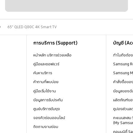
D
65" QLED Q80C 4K Smart TV
การบริการ (Support)
บัญชี (A
หน้าหลัก บริการช่วยเหลือ
ทำไมถึงต้อ
คู่มือและซอฟแวร์
Samsung R
ค้นหาบริการ
Samsung 
คำถามที่พบบ่อย
คำสั่งซื้อข
คู่มือเริ่มใช้งาน
ข้อมูลของฉั
ข้อมูลการรับประกัน
ผลิตภัณฑ์ขอ
ศูนย์บริการซัมซุง
คูปองส่วนล
จองคิวซ่อมออนไลน์
คะแนนสะสม
(My Samsu
ติดตามงานซ่อม
คอมมูนิตี้