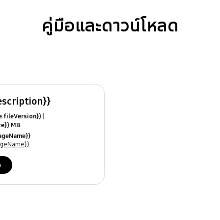
คู่มือและดาวน์โหลด
escription}}
ile.fileVersion}}
ize}} MB
ModifiedDate}}
uageName}}
ames}}
uageName}}
ด