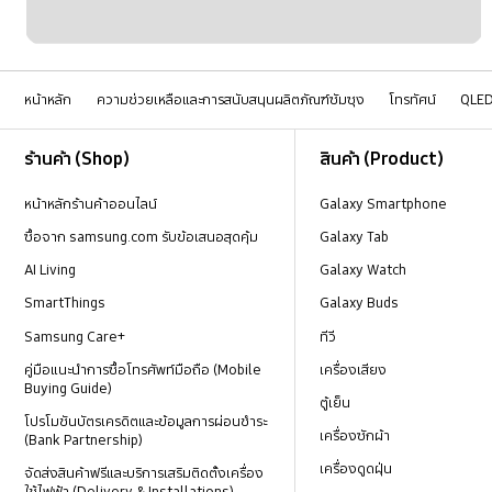
หน้าหลัก
ความช่วยเหลือและการสนับสนุนผลิตภัณฑ์ซัมซุง
โทรทัศน์
QLE
Footer Navigation
ร้านค้า (Shop)
สินค้า (Product)
หน้าหลักร้านค้าออนไลน์
Galaxy Smartphone
ซื้อจาก samsung.com รับข้อเสนอสุดคุ้ม
Galaxy Tab
AI Living
Galaxy Watch
SmartThings
Galaxy Buds
Samsung Care+
ทีวี
คู่มือแนะนำการซื้อโทรศัพท์มือถือ (Mobile
เครื่องเสียง
Buying Guide)
ตู้เย็น
โปรโมชันบัตรเครดิตและข้อมูลการผ่อนชำระ
เครื่องซักผ้า
(Bank Partnership)
เครื่องดูดฝุ่น
จัดส่งสินค้าฟรีและบริการเสริมติดตั้งเครื่อง
ใช้ไฟฟ้า (Delivery & Installations)