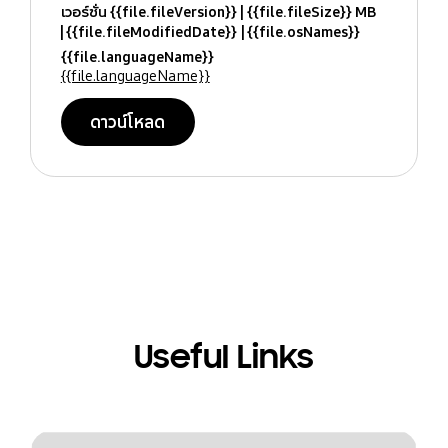
เวอร์ชั่น {{file.fileVersion}}
{{file.fileSize}} MB
{{file.fileModifiedDate}}
{{file.osNames}}
{{file.languageName}}
{{file.languageName}}
ดาวน์โหลด
Useful Links