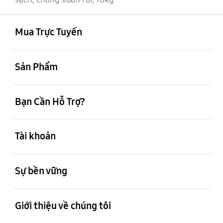
mở
Footer Navigation
Mua Trực Tuyến
mở
Sản Phẩm
mở
Bạn Cần Hỗ Trợ?
mở
Tài khoản
mở
Sự bền vững
mở
Giới thiệu về chúng tôi