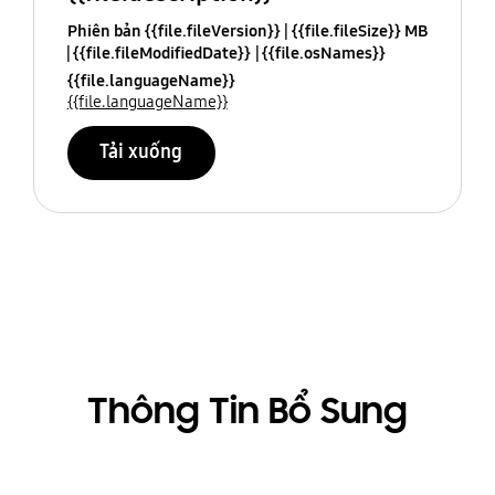
Phiên bản {{file.fileVersion}}
{{file.fileSize}} MB
{{file.fileModifiedDate}}
{{file.osNames}}
{{file.languageName}}
{{file.languageName}}
Tải xuống
Thông Tin Bổ Sung