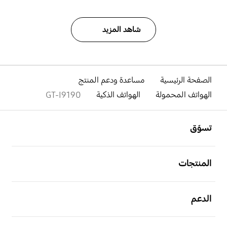
شاهد المزيد
الصفحة الرئيسية
مساعدة ودعم المنتج
الهواتف المحمولة
الهواتف الذكية
GT-I9190
افتح
Footer Navigation
تسوّق
افتح
المنتجات
افتح
الدعم
افتح