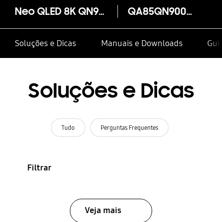
Neo QLED 8K QN900C
QA85QN900CU
Soluções e Dicas
Manuais e Downloads
Gui
Soluções e Dicas
Tudo
Perguntas Frequentes
Filtrar
Veja mais