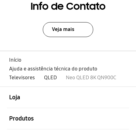
Info de Contato
Veja mais
Início
Ajuda e assistência técnica do produto
Televisores
QLED
Neo QLED 8K QN900C
abrir
Footer Navigation
Loja
abrir
Produtos
abrir