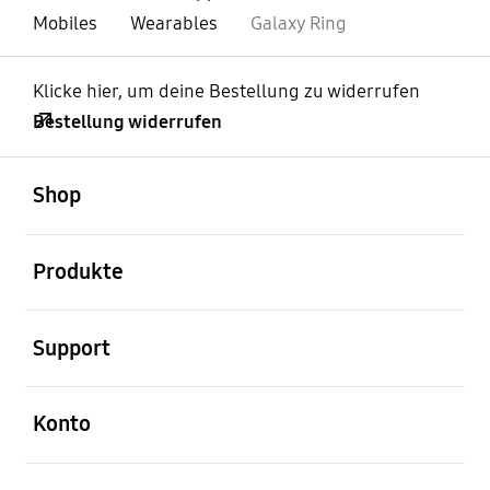
Mobiles
Wearables
Galaxy Ring
Klicke hier, um deine Bestellung zu widerrufen
Bestellung widerrufen
öffnen
Footer Navigation
Shop
öffnen
Produkte
öffnen
Support
öffnen
Konto
öffnen