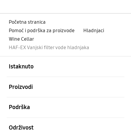
Početna stranica
Pomoć i podrška za proizvode
Hladnjaci
Wine Cellar
HAF-EX Vanjski filter vode hladnjaka
Otvori
Footer Navigation
Istaknuto
Otvori
Proizvodi
Otvori
Podrška
Otvori
Održivost