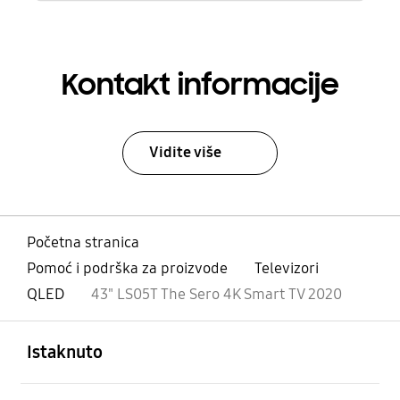
Kontakt informacije
Vidite više
Početna stranica
Pomoć i podrška za proizvode
Televizori
QLED
43" LS05T The Sero 4K Smart TV 2020
Otvori
Footer Navigation
Istaknuto
Otvori