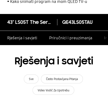
Kako snimati program na mom QLED TV-u
43" LS05T The Sero 4K Smart TV 2020
QE43LS05TAU
Rješenja i savjeti
Priručnici i preuzimanja
In
Rješenja i savjeti
Sve
Često Postavljana Pitanja
Video Vodič Za Upotrebu