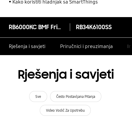
Kako koristiti hladnjak sa SmartThings
RB6000KC BMF Frižider sa SpaceMax™ Tehnologijom, 344 ℓ
RB34K6100SS
Rješenja i savjeti
Priručnici i preuzimanja
In
Rješenja i savjeti
Sve
Često Postavljana Pitanja
Video Vodič Za Upotrebu