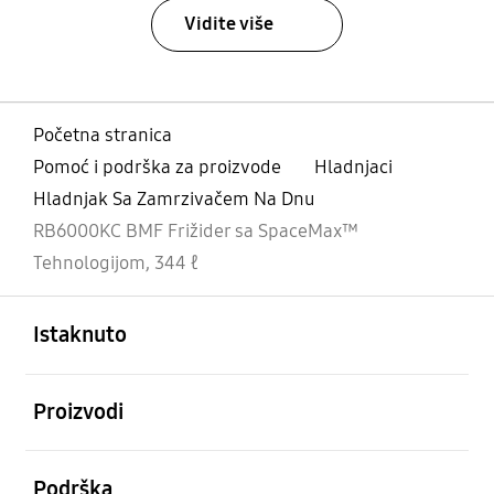
Vidite više
Početna stranica
Pomoć i podrška za proizvode
Hladnjaci
Hladnjak Sa Zamrzivačem Na Dnu
RB6000KC BMF Frižider sa SpaceMax™
Tehnologijom, 344 ℓ
Otvori
Footer Navigation
Istaknuto
Otvori
Proizvodi
Otvori
Podrška