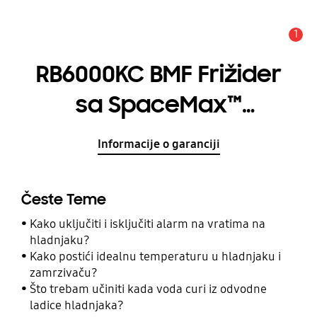
1
Obavijest
RB6000KC BMF Frižider
sa SpaceMax™
Tehnologijom, 344 ℓ
Informacije o garanciji
Česte Teme
Kako uključiti i isključiti alarm na vratima na
hladnjaku?
Kako postići idealnu temperaturu u hladnjaku i
zamrzivaču?
Što trebam učiniti kada voda curi iz odvodne
ladice hladnjaka?