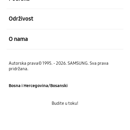
Otvori
Održivost
Otvori
O nama
Autorska prava© 1995. - 2026. SAMSUNG. Sva prava
pridržana.
Bosna i Hercegovina/Bosanski
Budite u toku!