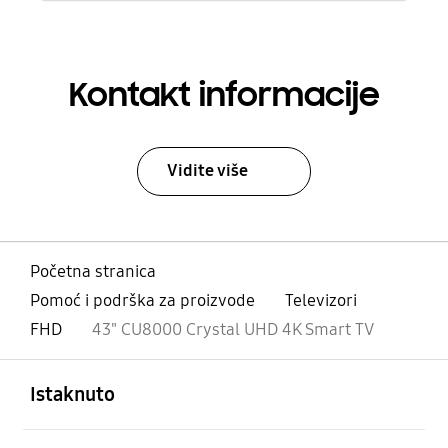
Kontakt informacije
Vidite više
Početna stranica
Pomoć i podrška za proizvode
Televizori
FHD
43" CU8000 Crystal UHD 4K Smart TV
Otvori
Footer Navigation
Istaknuto
Otvori