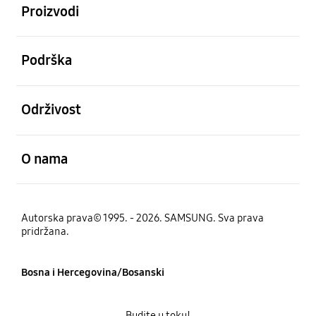
Proizvodi
Otvori
Podrška
Otvori
Održivost
Otvori
O nama
Autorska prava© 1995. - 2026. SAMSUNG. Sva prava
pridržana.
Bosna i Hercegovina/Bosanski
Budite u toku!