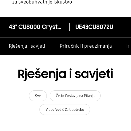
za sveobuhvatnije iskustvo
43" CU8000 Crystal UHD 4K Smart TV
UE43CU8072U
Rješenja i savjeti
Priručnici i preuzimanja
In
Rješenja i savjeti
Sve
Često Postavljana Pitanja
Video Vodič Za Upotrebu