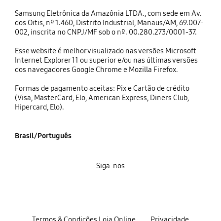
Samsung Eletrônica da Amazônia LTDA., com sede em Av.
dos Oitis, nº 1.460, Distrito Industrial, Manaus/AM, 69.007-
002, inscrita no CNPJ/MF sob o nº. 00.280.273/0001-37.
Esse website é melhor visualizado nas versões Microsoft
Internet Explorer 11 ou superior e/ou nas últimas versões
dos navegadores Google Chrome e Mozilla Firefox.
Formas de pagamento aceitas: Pix e Cartão de crédito
(Visa, MasterCard, Elo, American Express, Diners Club,
Hipercard, Elo).
Brasil/Português
Siga-nos
Termos & Condições Loja Online
Privacidade