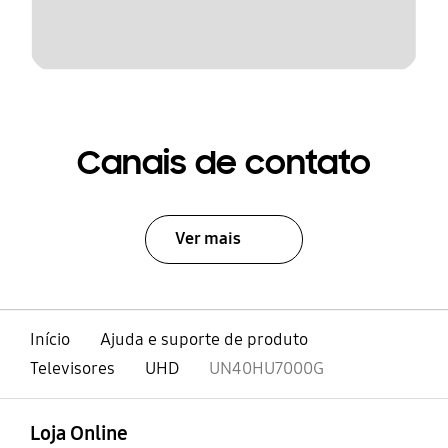
Canais de contato
Ver mais
Início
Ajuda e suporte de produto
Televisores
UHD
UN40HU7000G
abrir
Footer Navigation
Loja Online