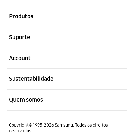
abrir
Produtos
abrir
Suporte
abrir
Account
abrir
Sustentabilidade
abrir
Quem somos
Copyright© 1995-2026 Samsung. Todos os direitos
reservados.