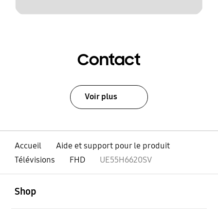
Contact
Voir plus
Accueil
Aide et support pour le produit
Télévisions
FHD
UE55H6620SV
ouvert
Footer Navigation
Shop
ouvert