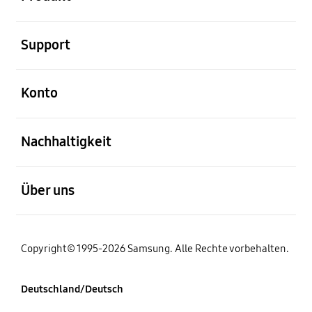
öffnen
Support
öffnen
Konto
öffnen
Nachhaltigkeit
öffnen
Über uns
Copyright© 1995-2026 Samsung. Alle Rechte vorbehalten.
Deutschland/Deutsch