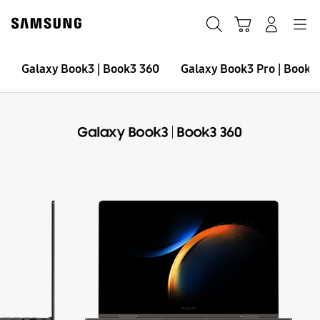
Skip
Skip
to
to
Suchen
Warenkorb
Anmelden
Navigation
content
accessibility
help
Galaxy Book3 | Book3 360
Galaxy Book3 | Book3 360
Galaxy Book3 Pro | Book3