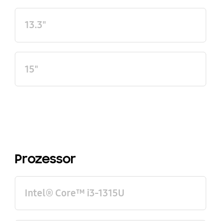
13.3"
15"
Prozessor
Intel® Core™ i3-1315U