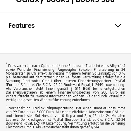
Features
Expand
*
Preis variiert je nach Option (mit/ohne Eintausch (Trade-in) eines Altgeräts)
sowie Wahl der Finanzierung. Angezeigtes Beispiel: Finanzierung in 24
Monatsraten zu 0% effekt. Jahreszins mit einem festen Sollzinssatz von 0 %
p.a. basierend auf dem tatsächlichen Kaufpreis; Vermittlung erfolgt für die
Samsung Electronics GmbH über unseren Finanzierungspartner: PayPal
(Europe) S.à r.l. et Cie, S.C.A., 22-24 Boulevard Royal, L-2449 Luxembourg.
Als Verbraucher steht Ihnen gemäß § 514 BGB bei unentgeltlichen
Darlehensverträgen ab einem Finanzierungsbetrag von 200 Euro ein
Widerrufsrecht zu. Weitere Informationen können Sie der durch PayPal zur
Verfügung gestellten Widerrufsbelehrung entnehmen.
3
Vorbehaltlich Kreditwürdigungsprüfung. Bei einer Finanzierungssumme
von 99 Euro bis zu 5.000 Euro. Mit einem effektiven Jahreszins von 0 % p.a.
und einem festen Sollzinssatz von 0 % p.a. und 3, 6, 12 oder 24 Monaten
Laufzeit. Der Kreditgeber ist PayPal (Europe) S.à r.l. et Cie, S.C.A., 22-24
Boulevard Royal, L-2449 Luxembourg. Vermittlung erfolgt für die Samsung
Electronics GmbH. Als Verbraucher steht Ihnen gemäß § 514.