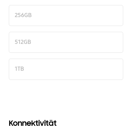
256GB
512GB
1TB
Konnektivität