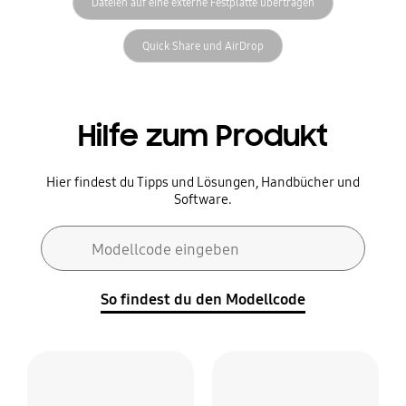
Dateien auf eine externe Festplatte übertragen
Quick Share und AirDrop
Hilfe zum Produkt
Hier findest du Tipps und Lösungen, Handbücher und
Software.
Suchformular
Modellcode eingeben
Suchen
So findest du den Modellcode