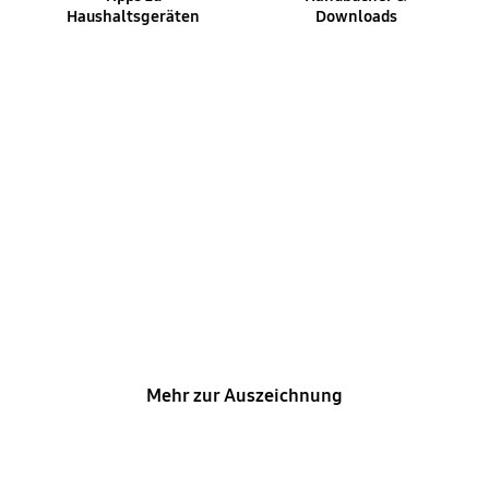
Haushaltsgeräten
Downloads
Deutscher Service-Preis
Samsung wurde 2026 in vier Kategorien mit dem
Deutschen Service-Preis
ausgezeichnet*.
Die Auszeichnung basiert auf
Kundenbewertungen.
*Weitere Infos unter
n-tv.de
[abgerufen am
24.03.2026].
Mehr zur Auszeichnung