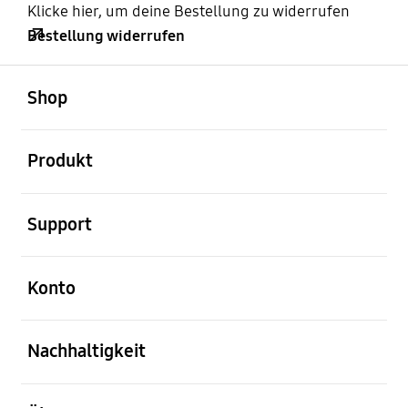
Klicke hier, um deine Bestellung zu widerrufen
Bestellung widerrufen
öffnen
Footer Navigation
Shop
öffnen
Produkt
öffnen
Support
öffnen
Konto
öffnen
Nachhaltigkeit
öffnen