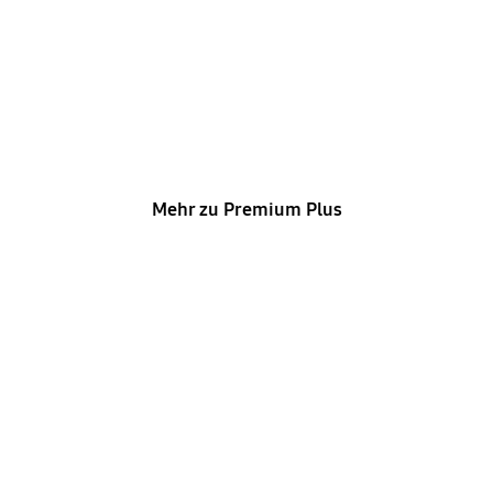
Premium Plus
Schneller Support für die Galaxy S26-Serie, die du
im Samsung Online Shop oder der
Samsung Shop App gekauft hast und für
ausgewählte Galaxy Z Foldables.
Mehr zu Premium Plus