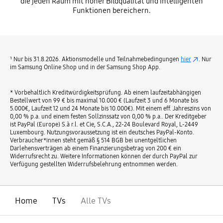
die jeden Raum mit hoher Bildqualität und intelligenten
Funktionen bereichern.
¹ Nur bis 31.8.2026. Aktionsmodelle und Teilnahmebedingungen
hier
. Nur
im Samsung Online Shop und in der Samsung Shop App.
* Vorbehaltlich Kreditwürdigkeitsprüfung. Ab einem laufzeitabhängigen
Bestellwert von 99 € bis maximal 10.000 € (Laufzeit 3 und 6 Monate bis
5.000€, Laufzeit 12 und 24 Monate bis 10.000€). Mit einem eff. Jahreszins von
0,00 % p.a. und einem festen Sollzinssatz von 0,00 % p.a.. Der Kreditgeber
ist PayPal (Europe) S.à r.l. et Cie, S.C.A., 22-24 Boulevard Royal, L-2449
Luxembourg. Nutzungsvoraussetzung ist ein deutsches PayPal-Konto.
Verbraucher*innen steht gemäß § 514 BGB bei unentgeltlichen
Darlehensverträgen ab einem Finanzierungsbetrag von 200 € ein
Widerrufsrecht zu. Weitere Informationen können der durch PayPal zur
Verfügung gestellten Widerrufsbelehrung entnommen werden.
Home
TVs
Alle TVs