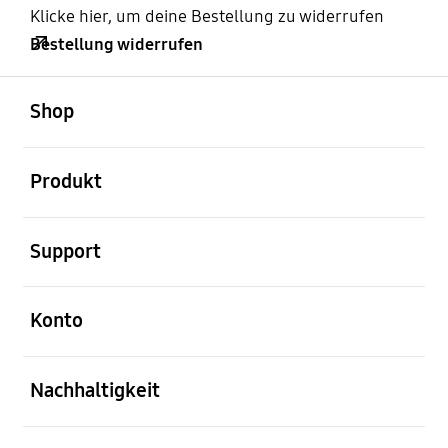
Klicke hier, um deine Bestellung zu widerrufen
Bestellung widerrufen
öffnen
Footer Navigation
Shop
öffnen
Produkt
öffnen
Support
öffnen
Konto
öffnen
Nachhaltigkeit
öffnen