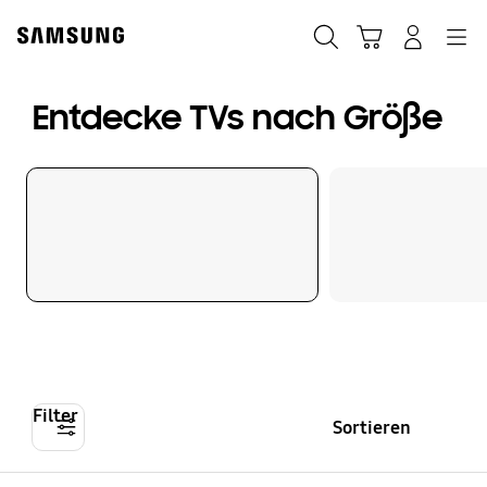
Skip
Skip
to
to
Suchen
Warenkorb
Anmelden
Navigation
content
accessibility
help
Entdecke TVs nach Größe
Filter
Sortieren