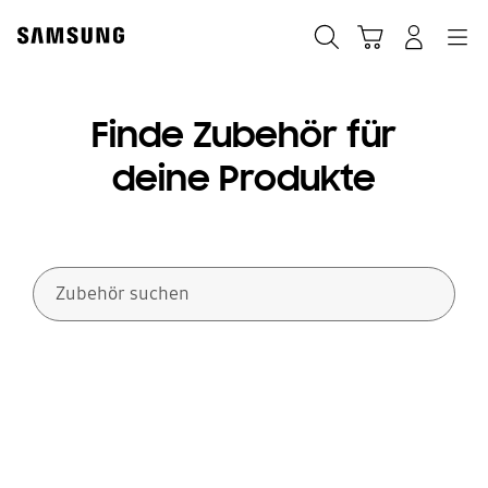
Skip
Skip
to
to
Suchen
Warenkorb
Anmelden
Navigation
content
accessibility
help
Finde Zubehör für
deine Produkte
Zubehör suchen