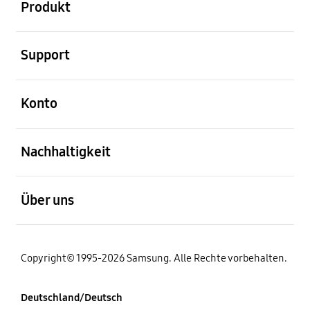
Produkt
öffnen
Support
öffnen
Konto
öffnen
Nachhaltigkeit
öffnen
Über uns
Copyright© 1995-2026 Samsung. Alle Rechte vorbehalten.
Deutschland/Deutsch