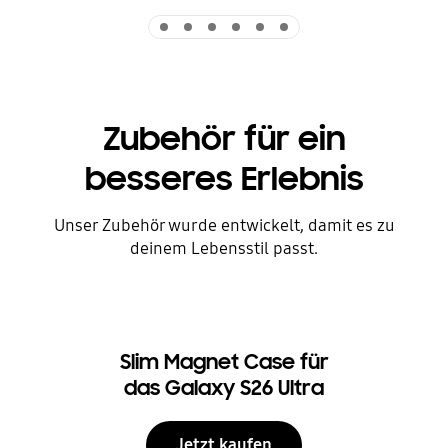
Indicator 1
Indicator 2
Indicator 3
Indicator 4
Indicator 5
Indicator 6
Zubehör für ein
besseres Erlebnis
Unser Zubehör wurde entwickelt, damit es zu
deinem Lebensstil passt.
Slim Magnet Case für
das Galaxy S26 Ultra
Jetzt kaufen