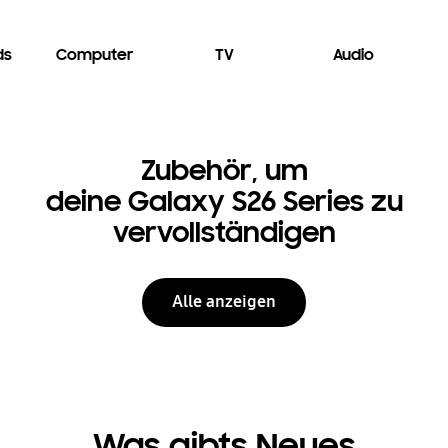
ds
Computer
TV
Audio
Zubehör, um
deine Galaxy S26 Series zu
vervollständigen
Alle anzeigen
Was gibts Neues