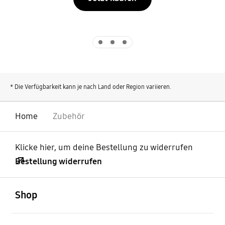
Indicator 1
Indicator 2
Indicator 3
* Die Verfügbarkeit kann je nach Land oder Region variieren.
Home
Zubehör
Klicke hier, um deine Bestellung zu widerrufen
Bestellung widerrufen
öffnen
Footer Navigation
Shop
öffnen