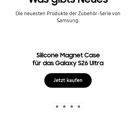
Die neuesten Produkte der Zubehör-Serie von
Samsung.
Silicone Magnet Case
für das Galaxy S26 Ultra
Jetzt kaufen
Indicator 1
Indicator 2
Indicator 3
Indicator 4