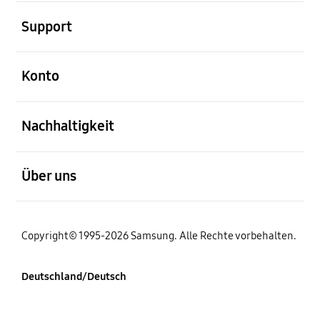
öffnen
Support
öffnen
Konto
öffnen
Nachhaltigkeit
öffnen
Über uns
Copyright© 1995-2026 Samsung. Alle Rechte vorbehalten.
Deutschland/Deutsch