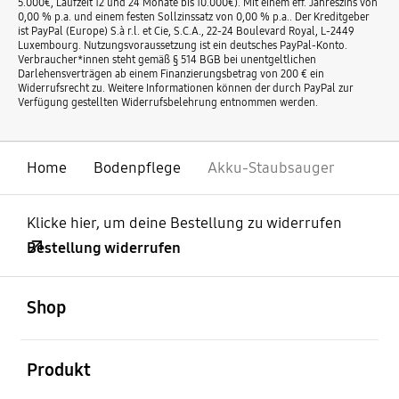
5.000€, Laufzeit 12 und 24 Monate bis 10.000€). Mit einem eff. Jahreszins von
0,00 % p.a. und einem festen Sollzinssatz von 0,00 % p.a.. Der Kreditgeber
ist PayPal (Europe) S.à r.l. et Cie, S.C.A., 22-24 Boulevard Royal, L-2449
Luxembourg. Nutzungsvoraussetzung ist ein deutsches PayPal-Konto.
Verbraucher*innen steht gemäß § 514 BGB bei unentgeltlichen
Darlehensverträgen ab einem Finanzierungsbetrag von 200 € ein
Widerrufsrecht zu. Weitere Informationen können der durch PayPal zur
Verfügung gestellten Widerrufsbelehrung entnommen werden.
Home
Bodenpflege
Akku-Staubsauger
Klicke hier, um deine Bestellung zu widerrufen
Bestellung widerrufen
öffnen
Footer Navigation
Shop
öffnen
Produkt