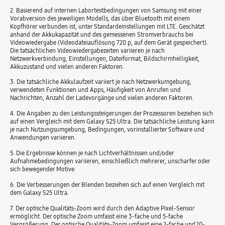
2. Basierend auf internen Labortestbedingungen von Samsung mit einer
Vorabversion des jeweiligen Modells, das über Bluetooth mit einem
Kopfhörer verbunden ist, unter Standardeinstellungen mit LTE. Geschätzt
anhand der Akkukapazität und des gemessenen Stromverbrauchs bei
Videowiedergabe (Videodateiauflösung 720 p, auf dem Gerät gespeichert).
Die tatsächlichen Videowiedergabezeiten variieren je nach
Netzwerkverbindung, Einstellungen, Dateiformat, Bildschirmhelligkeit,
Akkuzustand und vielen anderen Faktoren.
3. Die tatsächliche Akkulaufzeit variiert je nach Netzwerkumgebung,
verwendeten Funktionen und Apps, Häufigkeit von Anrufen und
Nachrichten, Anzahl der Ladevorgänge und vielen anderen Faktoren.
4. Die Angaben zu den Leistungssteigerungen der Prozessoren beziehen sich
auf einen Vergleich mit dem Galaxy S25 Ultra. Die tatsächliche Leistung kann
je nach Nutzungsumgebung, Bedingungen, vorinstallierter Software und
Anwendungen variieren.
5. Die Ergebnisse können je nach Lichtverhältnissen und/oder
Aufnahmebedingungen variieren, einschließlich mehrerer, unscharfer oder
sich bewegender Motive.
6. Die Verbesserungen der Blenden beziehen sich auf einen Vergleich mit
dem Galaxy S25 Ultra.
7. Der optische Qualitäts-Zoom wird durch den Adaptive Pixel-Sensor
ermöglicht. Der optische Zoom umfasst eine 3-fache und 5-fache
Vergrößerung. Der optische Qualitäts-Zoom umfasst eine 2-fache und 10-