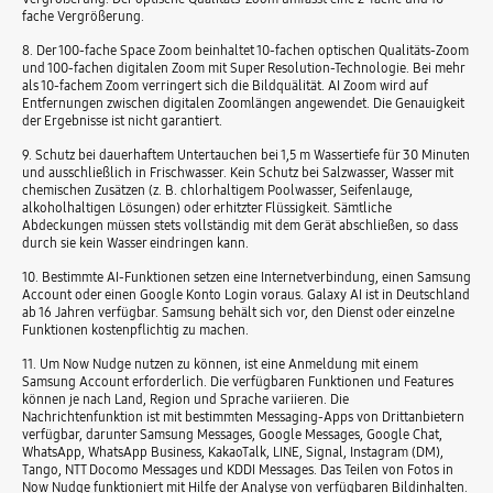
fache Vergrößerung.
8. Der 100-fache Space Zoom beinhaltet 10-fachen optischen Qualitäts-Zoom
und 100-fachen digitalen Zoom mit Super Resolution-Technologie. Bei mehr
als 10-fachem Zoom verringert sich die Bildquälität. AI Zoom wird auf
Entfernungen zwischen digitalen Zoomlängen angewendet. Die Genauigkeit
der Ergebnisse ist nicht garantiert.
9. Schutz bei dauerhaftem Untertauchen bei 1,5 m Wassertiefe für 30 Minuten
und ausschließlich in Frischwasser. Kein Schutz bei Salzwasser, Wasser mit
chemischen Zusätzen (z. B. chlorhaltigem Poolwasser, Seifenlauge,
alkoholhaltigen Lösungen) oder erhitzter Flüssigkeit. Sämtliche
Abdeckungen müssen stets vollständig mit dem Gerät abschließen, so dass
durch sie kein Wasser eindringen kann.
10. Bestimmte AI-Funktionen setzen eine Internetverbindung, einen Samsung
Account oder einen Google Konto Login voraus. Galaxy AI ist in Deutschland
ab 16 Jahren verfügbar. Samsung behält sich vor, den Dienst oder einzelne
Funktionen kostenpflichtig zu machen.
11. Um Now Nudge nutzen zu können, ist eine Anmeldung mit einem
Samsung Account erforderlich. Die verfügbaren Funktionen und Features
können je nach Land, Region und Sprache variieren. Die
Nachrichtenfunktion ist mit bestimmten Messaging-Apps von Drittanbietern
verfügbar, darunter Samsung Messages, Google Messages, Google Chat,
WhatsApp, WhatsApp Business, KakaoTalk, LINE, Signal, Instagram (DM),
Tango, NTT Docomo Messages und KDDI Messages. Das Teilen von Fotos in
Now Nudge funktioniert mit Hilfe der Analyse von verfügbaren Bildinhalten.