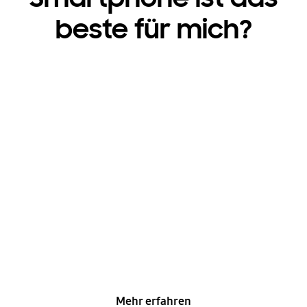
beste für mich?
Welches Samsung
Smartphone hat die
beste Kamera?
Mit dem Galaxy S26 Ultra, deinem mobilen Foto-
Studio, werden deine Foto zu Highlights. Seine
6
200 MP Kamera ist 47 % heller
und verwandelt
5
auch dunkle Szenen in scharfe Aufnahmen
. Und
7
mit dem 10‑fachen optischen Zoom
und dem
8
100‑fachen AI Space Zoom
hältst du feine
Details klar und beeindruckend fest.
Mehr erfahren