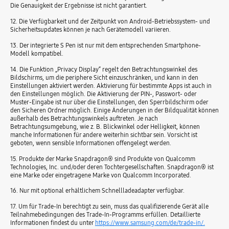
Die Genauigkeit der Ergebnisse ist nicht garantiert.
12. Die Verfügbarkeit und der Zeitpunkt von Android-Betriebssystem- und
Sicherheitsupdates können je nach Gerätemodell variieren.
13. Der integrierte S Pen ist nur mit dem entsprechenden Smartphone-
Modell kompatibel.
14. Die Funktion „Privacy Display“ regelt den Betrachtungswinkel des
Bildschirms, um die periphere Sicht einzuschränken, und kann in den
Einstellungen aktiviert werden. Aktivierung für bestimmte Apps ist auch in
den Einstellungen möglich. Die Aktivierung der PIN-, Passwort- oder
Muster-Eingabe ist nur über die Einstellungen, den Sperrbildschirm oder
den Sicheren Ordner möglich. Einige Änderungen in der Bildqualität können
außerhalb des Betrachtungswinkels auftreten. Je nach
Betrachtungsumgebung, wie z. B. Blickwinkel oder Helligkeit, können
manche Informationen für andere weiterhin sichtbar sein. Vorsicht ist
geboten, wenn sensible Informationen offengelegt werden.
15. Produkte der Marke Snapdragon® sind Produkte von Qualcomm
Technologies, Inc. und/oder deren Tochtergesellschaften. Snapdragon® ist
eine Marke oder eingetragene Marke von Qualcomm Incorporated.
16. Nur mit optional erhältlichem Schnellladeadapter verfügbar.
17. Um für Trade-In berechtigt zu sein, muss das qualifizierende Gerät alle
Teilnahmebedingungen des Trade-In-Programms erfüllen. Detaillierte
Informationen findest du unter
https://www.samsung.com/de/trade-in/.