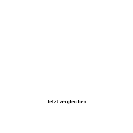
Die Galaxy Serie im
Vergleich
Vergleiche die für dich wichtigsten Funktionen.
Jetzt vergleichen