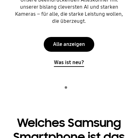
unserer bislang cleversten AI und starken
Kameras – für alle, die starke Leistung wollen,
die überzeugt.
Alle anzeigen
Was ist neu?
Indicator 1
Wiedergeben
Welches Samsung
Smartphone ist das