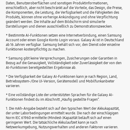
Daten, Benutzeroberflächen und sonstigen Produktinformationen,
einschließlich, aber nicht beschränkt auf die Vorteile, das Design, die Preise,
die Komponenten, die Leistung, die Verfügbarkeit und die Fähigkeiten des
Produkts, können ohne vorherige Ankündigung und ohne Verpflichtung
geändert werden. Die Inhalte auf dem Bildschirm sind simulierte
Darstellungen und dienen ausschließlich zu Demonstrationszwecken.
* Bestimmte AI-Funktionen setzen eine Internetverbindung, einen Samsung
Account oder einen Google Konto Login voraus. Galaxy AI ist in Deutschland
ab 16 Jahren verfügbar. Samsung behält sich vor, den Dienst oder einzelne
Funktionen kostenpflichtig zu machen.
* Samsung gibt keine Versprechungen, Zusicherungen oder Garantien in
Bezug auf die Genauigkeit, Vollständigkeit oder Zuverlässigkeit der von den
AI-Funktionen bereitgestellten Ergebnisse ab.
* Die Verfügbarkeit der Galaxy AI-Funktionen kann je nach Region, Land,
Betriebssystem-/One UI-Version, Gerätemodell und Mobilfunkanbieter
variieren.
* Eine vollständige Liste der unterstützten Sprachen für die Galaxy AI-
Funktionen findest du im Abschnitt „Häufig gestellte Fragen“.
1. Die mAh-Angabe bezieht sich auf den typischen Wert der Akkukapazität,
der unter Laborbedingungen ermittelt wurde. Die nach der einschlägigen
Norm IEC 61960 ermittelte (Mindest-)Kapazität beläuft sich auf einen
geringeren Wert. Die tatsächliche Akkulaufzeit kann je nach
Netzwerkumgebung, Nutzungsverhalten und anderen Faktoren variieren.