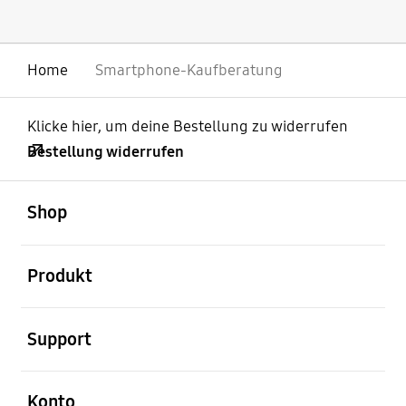
Home
Smartphone-Kaufberatung
Klicke hier, um deine Bestellung zu widerrufen
Bestellung widerrufen
öffnen
Footer Navigation
Shop
öffnen
Produkt
öffnen
Support
öffnen
Konto