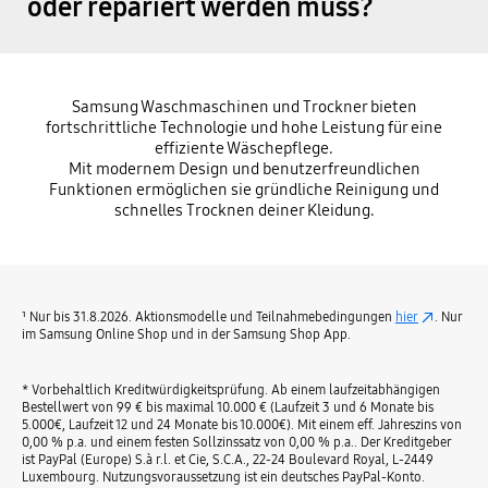
oder repariert werden muss?
Samsung Waschmaschinen und Trockner bieten
fortschrittliche Technologie und hohe Leistung für eine
effiziente Wäschepflege.
Mit modernem Design und benutzerfreundlichen
Funktionen ermöglichen sie gründliche Reinigung und
schnelles Trocknen deiner Kleidung.
¹ Nur bis 31.8.2026. Aktionsmodelle und Teilnahmebedingungen
hier
. Nur
im Samsung Online Shop und in der Samsung Shop App.
* Vorbehaltlich Kreditwürdigkeitsprüfung. Ab einem laufzeitabhängigen
Bestellwert von 99 € bis maximal 10.000 € (Laufzeit 3 und 6 Monate bis
5.000€, Laufzeit 12 und 24 Monate bis 10.000€). Mit einem eff. Jahreszins von
0,00 % p.a. und einem festen Sollzinssatz von 0,00 % p.a.. Der Kreditgeber
ist PayPal (Europe) S.à r.l. et Cie, S.C.A., 22-24 Boulevard Royal, L-2449
Luxembourg. Nutzungsvoraussetzung ist ein deutsches PayPal-Konto.