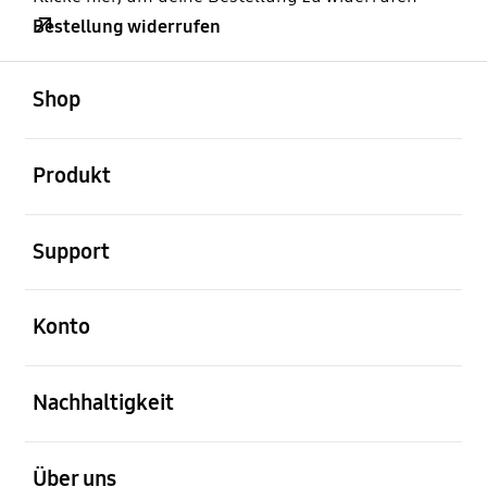
Bestellung widerrufen
öffnen
Footer Navigation
Shop
öffnen
Produkt
öffnen
Support
öffnen
Konto
öffnen
Nachhaltigkeit
öffnen
Über uns