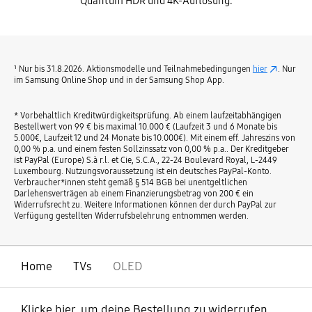
Quantum HDR und 4K-Auflösung.
¹ Nur bis 31.8.2026. Aktionsmodelle und Teilnahmebedingungen
hier
. Nur
im Samsung Online Shop und in der Samsung Shop App.
* Vorbehaltlich Kreditwürdigkeitsprüfung. Ab einem laufzeitabhängigen
Bestellwert von 99 € bis maximal 10.000 € (Laufzeit 3 und 6 Monate bis
5.000€, Laufzeit 12 und 24 Monate bis 10.000€). Mit einem eff. Jahreszins von
0,00 % p.a. und einem festen Sollzinssatz von 0,00 % p.a.. Der Kreditgeber
ist PayPal (Europe) S.à r.l. et Cie, S.C.A., 22-24 Boulevard Royal, L-2449
Luxembourg. Nutzungsvoraussetzung ist ein deutsches PayPal-Konto.
Verbraucher*innen steht gemäß § 514 BGB bei unentgeltlichen
Darlehensverträgen ab einem Finanzierungsbetrag von 200 € ein
Widerrufsrecht zu. Weitere Informationen können der durch PayPal zur
Verfügung gestellten Widerrufsbelehrung entnommen werden.
Home
TVs
OLED
Klicke hier, um deine Bestellung zu widerrufen